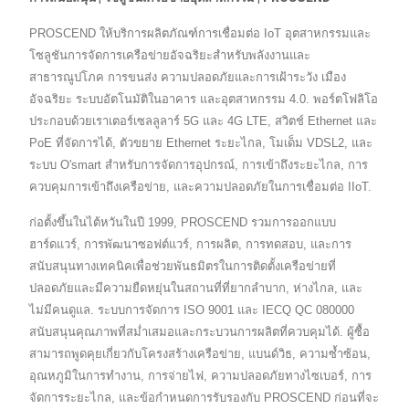
PROSCEND ให้บริการผลิตภัณฑ์การเชื่อมต่อ IoT อุตสาหกรรมและ
โซลูชันการจัดการเครือข่ายอัจฉริยะสำหรับพลังงานและ
สาธารณูปโภค การขนส่ง ความปลอดภัยและการเฝ้าระวัง เมือง
อัจฉริยะ ระบบอัตโนมัติในอาคาร และอุตสาหกรรม 4.0. พอร์ตโฟลิโอ
ประกอบด้วยเราเตอร์เซลลูลาร์ 5G และ 4G LTE, สวิตช์ Ethernet และ
PoE ที่จัดการได้, ตัวขยาย Ethernet ระยะไกล, โมเด็ม VDSL2, และ
ระบบ O'smart สำหรับการจัดการอุปกรณ์, การเข้าถึงระยะไกล, การ
ควบคุมการเข้าถึงเครือข่าย, และความปลอดภัยในการเชื่อมต่อ IIoT.
ก่อตั้งขึ้นในไต้หวันในปี 1999, PROSCEND รวมการออกแบบ
ฮาร์ดแวร์, การพัฒนาซอฟต์แวร์, การผลิต, การทดสอบ, และการ
สนับสนุนทางเทคนิคเพื่อช่วยพันธมิตรในการติดตั้งเครือข่ายที่
ปลอดภัยและมีความยืดหยุ่นในสถานที่ที่ยากลำบาก, ห่างไกล, และ
ไม่มีคนดูแล. ระบบการจัดการ ISO 9001 และ IECQ QC 080000
สนับสนุนคุณภาพที่สม่ำเสมอและกระบวนการผลิตที่ควบคุมได้. ผู้ซื้อ
สามารถพูดคุยเกี่ยวกับโครงสร้างเครือข่าย, แบนด์วิธ, ความซ้ำซ้อน,
อุณหภูมิในการทำงาน, การจ่ายไฟ, ความปลอดภัยทางไซเบอร์, การ
จัดการระยะไกล, และข้อกำหนดการรับรองกับ PROSCEND ก่อนที่จะ