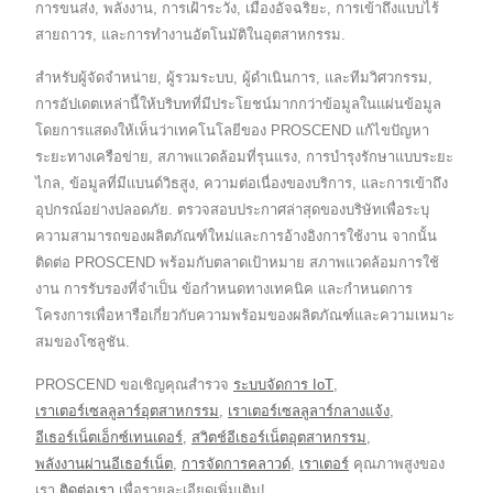
การขนส่ง, พลังงาน, การเฝ้าระวัง, เมืองอัจฉริยะ, การเข้าถึงแบบไร้
สายถาวร, และการทำงานอัตโนมัติในอุตสาหกรรม.
สำหรับผู้จัดจำหน่าย, ผู้รวมระบบ, ผู้ดำเนินการ, และทีมวิศวกรรม,
การอัปเดตเหล่านี้ให้บริบทที่มีประโยชน์มากกว่าข้อมูลในแผ่นข้อมูล
โดยการแสดงให้เห็นว่าเทคโนโลยีของ PROSCEND แก้ไขปัญหา
ระยะทางเครือข่าย, สภาพแวดล้อมที่รุนแรง, การบำรุงรักษาแบบระยะ
ไกล, ข้อมูลที่มีแบนด์วิธสูง, ความต่อเนื่องของบริการ, และการเข้าถึง
อุปกรณ์อย่างปลอดภัย. ตรวจสอบประกาศล่าสุดของบริษัทเพื่อระบุ
ความสามารถของผลิตภัณฑ์ใหม่และการอ้างอิงการใช้งาน จากนั้น
ติดต่อ PROSCEND พร้อมกับตลาดเป้าหมาย สภาพแวดล้อมการใช้
งาน การรับรองที่จำเป็น ข้อกำหนดทางเทคนิค และกำหนดการ
โครงการเพื่อหารือเกี่ยวกับความพร้อมของผลิตภัณฑ์และความเหมาะ
สมของโซลูชัน.
PROSCEND ขอเชิญคุณสำรวจ
ระบบจัดการ IoT
,
เราเตอร์เซลลูลาร์อุตสาหกรรม
,
เราเตอร์เซลลูลาร์กลางแจ้ง
,
อีเธอร์เน็ตเอ็กซ์เทนเดอร์
,
สวิตช์อีเธอร์เน็ตอุตสาหกรรม
,
พลังงานผ่านอีเธอร์เน็ต
,
การจัดการคลาวด์
,
เราเตอร์
คุณภาพสูงของ
เรา.
ติดต่อเรา
เพื่อรายละเอียดเพิ่มเติม!