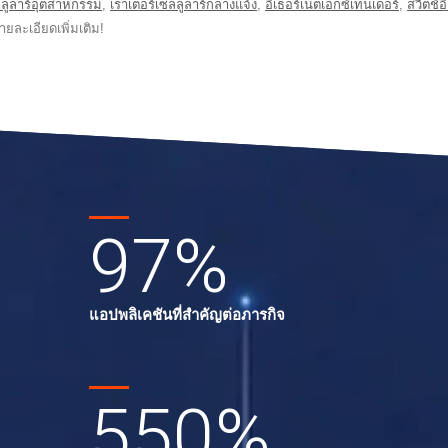
ลลูลาร์อุตสาหกรรม
,
เราเตอร์เซลลูลาร์กลางแจ้ง
,
อีเธอร์เน็ตเอ็กซ์เทนเดอร์
,
สวิตช์
ายละเอียดเพิ่มเติม!
97
%
อ
แอปพลิเคชันที่สำคัญต่อภารกิจ
550
%