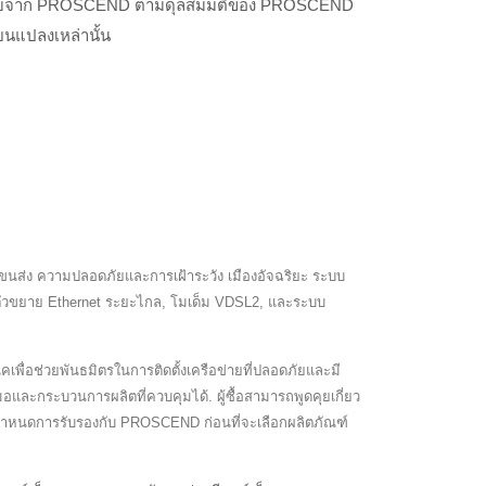
จ้งให้ทราบจาก PROSCEND ตามดุลสมมติของ PROSCEND
่ยนแปลงเหล่านั้น
นส่ง ความปลอดภัยและการเฝ้าระวัง เมืองอัจฉริยะ ระบบ
, ตัวขยาย Ethernet ระยะไกล, โมเด็ม VDSL2, และระบบ
ื่อช่วยพันธมิตรในการติดตั้งเครือข่ายที่ปลอดภัยและมี
ละกระบวนการผลิตที่ควบคุมได้. ผู้ซื้อสามารถพูดคุยเกี่ยว
อกำหนดการรับรองกับ PROSCEND ก่อนที่จะเลือกผลิตภัณฑ์