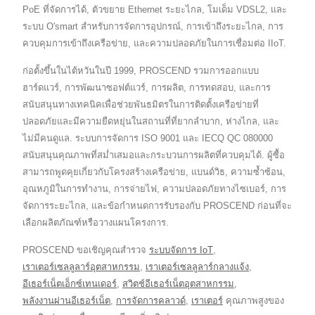
PoE ที่จัดการได้, ตัวขยาย Ethernet ระยะไกล, โมเด็ม VDSL2, และ
ระบบ O'smart สำหรับการจัดการอุปกรณ์, การเข้าถึงระยะไกล, การ
ควบคุมการเข้าถึงเครือข่าย, และความปลอดภัยในการเชื่อมต่อ IIoT.
ก่อตั้งขึ้นในไต้หวันในปี 1999, PROSCEND รวมการออกแบบ
ฮาร์ดแวร์, การพัฒนาซอฟต์แวร์, การผลิต, การทดสอบ, และการ
สนับสนุนทางเทคนิคเพื่อช่วยพันธมิตรในการติดตั้งเครือข่ายที่
ปลอดภัยและมีความยืดหยุ่นในสถานที่ที่ยากลำบาก, ห่างไกล, และ
ไม่มีคนดูแล. ระบบการจัดการ ISO 9001 และ IECQ QC 080000
สนับสนุนคุณภาพที่สม่ำเสมอและกระบวนการผลิตที่ควบคุมได้. ผู้ซื้อ
สามารถพูดคุยเกี่ยวกับโครงสร้างเครือข่าย, แบนด์วิธ, ความซ้ำซ้อน,
อุณหภูมิในการทำงาน, การจ่ายไฟ, ความปลอดภัยทางไซเบอร์, การ
จัดการระยะไกล, และข้อกำหนดการรับรองกับ PROSCEND ก่อนที่จะ
เลือกผลิตภัณฑ์หรือวางแผนโครงการ.
PROSCEND ขอเชิญคุณสำรวจ
ระบบจัดการ IoT
,
เราเตอร์เซลลูลาร์อุตสาหกรรม
,
เราเตอร์เซลลูลาร์กลางแจ้ง
,
อีเธอร์เน็ตเอ็กซ์เทนเดอร์
,
สวิตช์อีเธอร์เน็ตอุตสาหกรรม
,
พลังงานผ่านอีเธอร์เน็ต
,
การจัดการคลาวด์
,
เราเตอร์
คุณภาพสูงของ