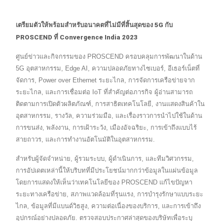
เตรียมตัวให้พร้อมสำหรับอนาคตที่ไม่มีที่สิ้นสุดของ 5G กับ
PROSCEND ที่ Convergence India 2023
ศูนย์ข่าวและกิจกรรมของ PROSCEND ครอบคลุมการพัฒนาในด้าน
5G อุตสาหกรรม, Edge AI, ความปลอดภัยทางไซเบอร์, อีเธอร์เน็ตที่
จัดการ, Power over Ethernet ระยะไกล, การจัดการเครือข่ายจาก
ระยะไกล, และการเชื่อมต่อ IoT ที่สำคัญต่อภารกิจ ผู้อ่านสามารถ
ติดตามการเปิดตัวผลิตภัณฑ์, การสาธิตเทคโนโลยี, งานแสดงสินค้าใน
อุตสาหกรรม, รางวัล, ความร่วมมือ, และเรื่องราวการนำไปใช้ในด้าน
การขนส่ง, พลังงาน, การเฝ้าระวัง, เมืองอัจฉริยะ, การเข้าถึงแบบไร้
สายถาวร, และการทำงานอัตโนมัติในอุตสาหกรรม.
สำหรับผู้จัดจำหน่าย, ผู้รวมระบบ, ผู้ดำเนินการ, และทีมวิศวกรรม,
การอัปเดตเหล่านี้ให้บริบทที่มีประโยชน์มากกว่าข้อมูลในแผ่นข้อมูล
โดยการแสดงให้เห็นว่าเทคโนโลยีของ PROSCEND แก้ไขปัญหา
ระยะทางเครือข่าย, สภาพแวดล้อมที่รุนแรง, การบำรุงรักษาแบบระยะ
ไกล, ข้อมูลที่มีแบนด์วิธสูง, ความต่อเนื่องของบริการ, และการเข้าถึง
อุปกรณ์อย่างปลอดภัย. ตรวจสอบประกาศล่าสุดของบริษัทเพื่อระบุ