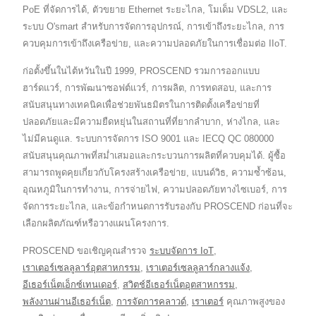
PoE ที่จัดการได้, ตัวขยาย Ethernet ระยะไกล, โมเด็ม VDSL2, และ
ระบบ O'smart สำหรับการจัดการอุปกรณ์, การเข้าถึงระยะไกล, การ
ควบคุมการเข้าถึงเครือข่าย, และความปลอดภัยในการเชื่อมต่อ IIoT.
ก่อตั้งขึ้นในไต้หวันในปี 1999, PROSCEND รวมการออกแบบ
ฮาร์ดแวร์, การพัฒนาซอฟต์แวร์, การผลิต, การทดสอบ, และการ
สนับสนุนทางเทคนิคเพื่อช่วยพันธมิตรในการติดตั้งเครือข่ายที่
ปลอดภัยและมีความยืดหยุ่นในสถานที่ที่ยากลำบาก, ห่างไกล, และ
ไม่มีคนดูแล. ระบบการจัดการ ISO 9001 และ IECQ QC 080000
สนับสนุนคุณภาพที่สม่ำเสมอและกระบวนการผลิตที่ควบคุมได้. ผู้ซื้อ
สามารถพูดคุยเกี่ยวกับโครงสร้างเครือข่าย, แบนด์วิธ, ความซ้ำซ้อน,
อุณหภูมิในการทำงาน, การจ่ายไฟ, ความปลอดภัยทางไซเบอร์, การ
จัดการระยะไกล, และข้อกำหนดการรับรองกับ PROSCEND ก่อนที่จะ
เลือกผลิตภัณฑ์หรือวางแผนโครงการ.
PROSCEND ขอเชิญคุณสำรวจ
ระบบจัดการ IoT
,
เราเตอร์เซลลูลาร์อุตสาหกรรม
,
เราเตอร์เซลลูลาร์กลางแจ้ง
,
อีเธอร์เน็ตเอ็กซ์เทนเดอร์
,
สวิตช์อีเธอร์เน็ตอุตสาหกรรม
,
พลังงานผ่านอีเธอร์เน็ต
,
การจัดการคลาวด์
,
เราเตอร์
คุณภาพสูงของ