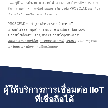
อุณหภูมิในการทำงาน, การจ่ายไฟ, ความปลอดภัยทางไซเบอร์, การ
จัดการระยะไกล, และข้อกำหนดการรับรองกับ PROSCEND ก่อนที่จะ
เลือกผลิตภัณฑ์หรือวางแผนโครงการ.
PROSCEND ขอเชิญคุณสำรวจ
ระบบจัดการ IoT
,
เราเตอร์เซลลูลาร์อุตสาหกรรม
,
เราเตอร์เซลลูลาร์กลางแจ้ง
,
อีเธอร์เน็ตเอ็กซ์เทนเดอร์
,
สวิตช์อีเธอร์เน็ตอุตสาหกรรม
,
พลังงานผ่านอีเธอร์เน็ต
,
การจัดการคลาวด์
,
เราเตอร์
คุณภาพสูงของ
เรา.
ติดต่อเรา
เพื่อรายละเอียดเพิ่มเติม!
ผู้ให้บริการการเชื่อมต่อ IIoT
ที่เชื่อถือได้