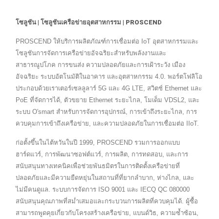
โซลูชัน | โซลูชันเครือข่ายอุตสาหกรรม | PROSCEND
PROSCEND ให้บริการผลิตภัณฑ์การเชื่อมต่อ IoT อุตสาหกรรมและ
โซลูชันการจัดการเครือข่ายอัจฉริยะสำหรับพลังงานและ
สาธารณูปโภค การขนส่ง ความปลอดภัยและการเฝ้าระวัง เมือง
อัจฉริยะ ระบบอัตโนมัติในอาคาร และอุตสาหกรรม 4.0. พอร์ตโฟลิโอ
ประกอบด้วยเราเตอร์เซลลูลาร์ 5G และ 4G LTE, สวิตช์ Ethernet และ
PoE ที่จัดการได้, ตัวขยาย Ethernet ระยะไกล, โมเด็ม VDSL2, และ
ระบบ O'smart สำหรับการจัดการอุปกรณ์, การเข้าถึงระยะไกล, การ
ควบคุมการเข้าถึงเครือข่าย, และความปลอดภัยในการเชื่อมต่อ IIoT.
ก่อตั้งขึ้นในไต้หวันในปี 1999, PROSCEND รวมการออกแบบ
ฮาร์ดแวร์, การพัฒนาซอฟต์แวร์, การผลิต, การทดสอบ, และการ
สนับสนุนทางเทคนิคเพื่อช่วยพันธมิตรในการติดตั้งเครือข่ายที่
ปลอดภัยและมีความยืดหยุ่นในสถานที่ที่ยากลำบาก, ห่างไกล, และ
ไม่มีคนดูแล. ระบบการจัดการ ISO 9001 และ IECQ QC 080000
สนับสนุนคุณภาพที่สม่ำเสมอและกระบวนการผลิตที่ควบคุมได้. ผู้ซื้อ
สามารถพูดคุยเกี่ยวกับโครงสร้างเครือข่าย, แบนด์วิธ, ความซ้ำซ้อน,