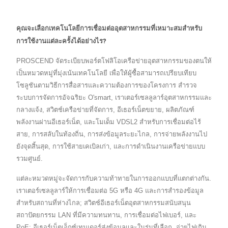
คุณจะเลือกเทคโนโลยีการเชื่อมต่ออุตสาหกรรมที่เหมาะสมสำหรับ
การใช้งานแต่ละครั้งได้อย่างไร?
PROSCEND จัดระเบียบพอร์ตโฟลิโอเครือข่ายอุตสาหกรรมของตนให้
เป็นหมวดหมู่ที่มุ่งเน้นเทคโนโลยี เพื่อให้ผู้ซื้อสามารถเปรียบเทียบ
โซลูชันตามวิธีการสื่อสารและความต้องการของโครงการ สำรวจ
ระบบการจัดการอัจฉริยะ O'smart, เราเตอร์เซลลูลาร์อุตสาหกรรมและ
กลางแจ้ง, สวิตช์เครือข่ายที่จัดการ, อีเธอร์เน็ตขยาย, ผลิตภัณฑ์
พลังงานผ่านอีเธอร์เน็ต, และโมเด็ม VDSL2 สำหรับการเชื่อมต่อไร้
สาย, การสลับในท้องถิ่น, การส่งข้อมูลระยะไกล, การจ่ายพลังงานไป
ยังจุดสิ้นสุด, การใช้สายเคเบิลเก่า, และการดำเนินงานเครือข่ายแบบ
รวมศูนย์.
แต่ละหมวดหมู่จะจัดการกับความท้าทายในการออกแบบที่แตกต่างกัน.
เราเตอร์เซลลูลาร์ให้การเชื่อมต่อ 5G หรือ 4G และการสำรองข้อมูล
สำหรับสถานที่ห่างไกล; สวิตช์อีเธอร์เน็ตอุตสาหกรรมสนับสนุน
สถาปัตยกรรม LAN ที่มีความทนทาน, การเชื่อมต่อไฟเบอร์, และ
PoE; อีเธอร์เน็ตเอ็กซ์เทนเดอร์ส่งข้อมูลและในรุ่นที่เลือก, จ่ายไฟเกิน