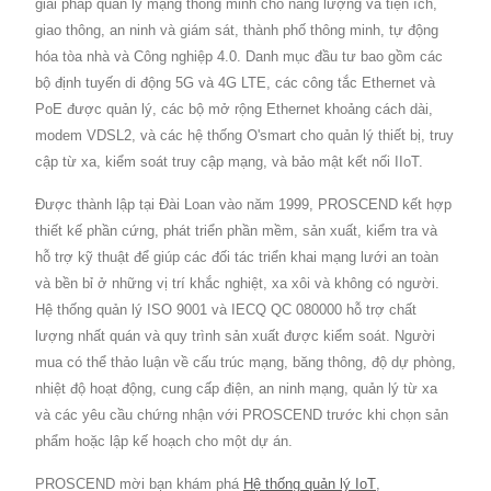
giải pháp quản lý mạng thông minh cho năng lượng và tiện ích,
giao thông, an ninh và giám sát, thành phố thông minh, tự động
hóa tòa nhà và Công nghiệp 4.0. Danh mục đầu tư bao gồm các
bộ định tuyến di động 5G và 4G LTE, các công tắc Ethernet và
PoE được quản lý, các bộ mở rộng Ethernet khoảng cách dài,
modem VDSL2, và các hệ thống O'smart cho quản lý thiết bị, truy
cập từ xa, kiểm soát truy cập mạng, và bảo mật kết nối IIoT.
Được thành lập tại Đài Loan vào năm 1999, PROSCEND kết hợp
thiết kế phần cứng, phát triển phần mềm, sản xuất, kiểm tra và
hỗ trợ kỹ thuật để giúp các đối tác triển khai mạng lưới an toàn
và bền bỉ ở những vị trí khắc nghiệt, xa xôi và không có người.
Hệ thống quản lý ISO 9001 và IECQ QC 080000 hỗ trợ chất
lượng nhất quán và quy trình sản xuất được kiểm soát. Người
mua có thể thảo luận về cấu trúc mạng, băng thông, độ dự phòng,
nhiệt độ hoạt động, cung cấp điện, an ninh mạng, quản lý từ xa
và các yêu cầu chứng nhận với PROSCEND trước khi chọn sản
phẩm hoặc lập kế hoạch cho một dự án.
PROSCEND mời bạn khám phá
Hệ thống quản lý IoT
,