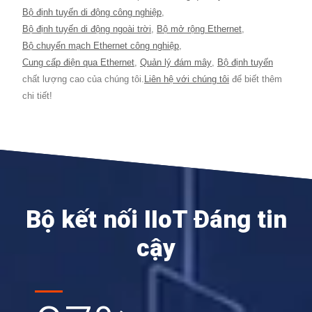
Bộ định tuyến di động công nghiệp
,
Bộ định tuyến di động ngoài trời
,
Bộ mở rộng Ethernet
,
Bộ chuyển mạch Ethernet công nghiệp
,
Cung cấp điện qua Ethernet
,
Quản lý đám mây
,
Bộ định tuyến
chất lượng cao của chúng tôi.
Liên hệ với chúng tôi
để biết thêm
chi tiết!
Bộ kết nối IIoT Đáng tin
cậy