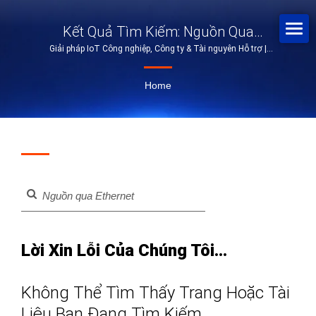
Kết Quả Tìm Kiếm: Nguồn Qua
Giải pháp IoT Công nghiệp, Công ty & Tài nguyên Hỗ trợ |
Ethernet | Giải Pháp Mạng Công
PROSCEND
Nghiệp | PROSCEND
Home
Lời Xin Lỗi Của Chúng Tôi...
Không Thể Tìm Thấy Trang Hoặc Tài
Liệu Bạn Đang Tìm Kiếm.