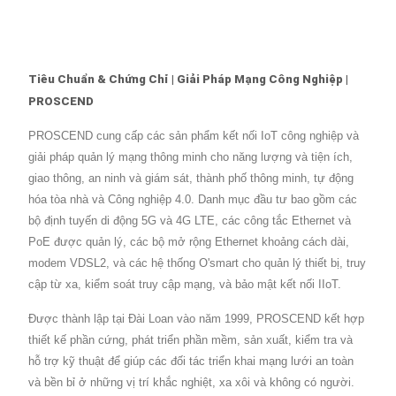
Tiêu Chuẩn & Chứng Chỉ | Giải Pháp Mạng Công Nghiệp |
PROSCEND
PROSCEND cung cấp các sản phẩm kết nối IoT công nghiệp và
giải pháp quản lý mạng thông minh cho năng lượng và tiện ích,
giao thông, an ninh và giám sát, thành phố thông minh, tự động
hóa tòa nhà và Công nghiệp 4.0. Danh mục đầu tư bao gồm các
bộ định tuyến di động 5G và 4G LTE, các công tắc Ethernet và
PoE được quản lý, các bộ mở rộng Ethernet khoảng cách dài,
modem VDSL2, và các hệ thống O'smart cho quản lý thiết bị, truy
cập từ xa, kiểm soát truy cập mạng, và bảo mật kết nối IIoT.
Được thành lập tại Đài Loan vào năm 1999, PROSCEND kết hợp
thiết kế phần cứng, phát triển phần mềm, sản xuất, kiểm tra và
hỗ trợ kỹ thuật để giúp các đối tác triển khai mạng lưới an toàn
và bền bỉ ở những vị trí khắc nghiệt, xa xôi và không có người.