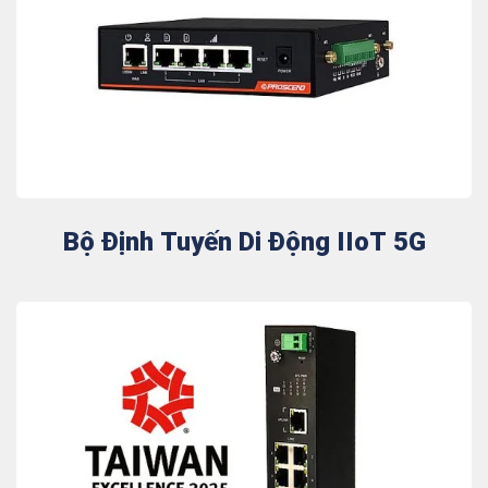
Bộ Định Tuyến Di Động IIoT 5G