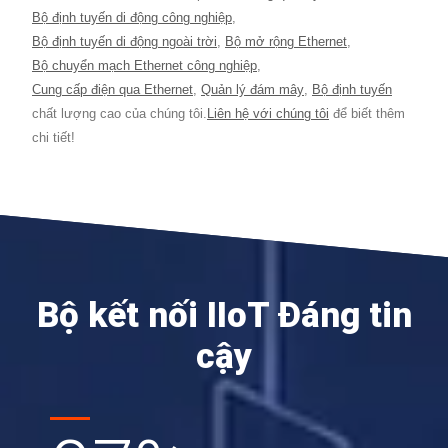
Bộ định tuyến di động công nghiệp
,
Bộ định tuyến di động ngoài trời
,
Bộ mở rộng Ethernet
,
Bộ chuyển mạch Ethernet công nghiệp
,
Cung cấp điện qua Ethernet
,
Quản lý đám mây
,
Bộ định tuyến
chất lượng cao của chúng tôi.
Liên hệ với chúng tôi
để biết thêm
chi tiết!
Bộ kết nối IIoT Đáng tin
cậy