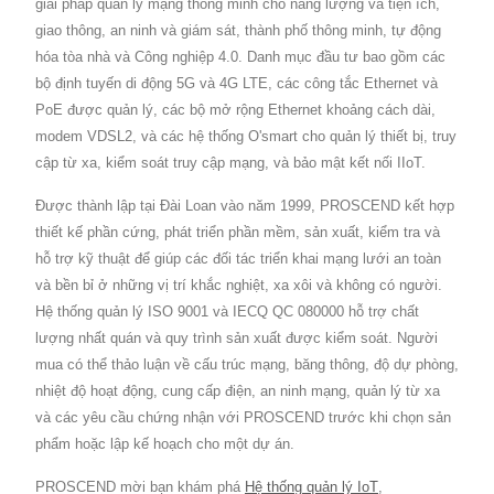
giải pháp quản lý mạng thông minh cho năng lượng và tiện ích,
giao thông, an ninh và giám sát, thành phố thông minh, tự động
hóa tòa nhà và Công nghiệp 4.0. Danh mục đầu tư bao gồm các
bộ định tuyến di động 5G và 4G LTE, các công tắc Ethernet và
PoE được quản lý, các bộ mở rộng Ethernet khoảng cách dài,
modem VDSL2, và các hệ thống O'smart cho quản lý thiết bị, truy
cập từ xa, kiểm soát truy cập mạng, và bảo mật kết nối IIoT.
Được thành lập tại Đài Loan vào năm 1999, PROSCEND kết hợp
thiết kế phần cứng, phát triển phần mềm, sản xuất, kiểm tra và
hỗ trợ kỹ thuật để giúp các đối tác triển khai mạng lưới an toàn
và bền bỉ ở những vị trí khắc nghiệt, xa xôi và không có người.
Hệ thống quản lý ISO 9001 và IECQ QC 080000 hỗ trợ chất
lượng nhất quán và quy trình sản xuất được kiểm soát. Người
mua có thể thảo luận về cấu trúc mạng, băng thông, độ dự phòng,
nhiệt độ hoạt động, cung cấp điện, an ninh mạng, quản lý từ xa
và các yêu cầu chứng nhận với PROSCEND trước khi chọn sản
phẩm hoặc lập kế hoạch cho một dự án.
PROSCEND mời bạn khám phá
Hệ thống quản lý IoT
,