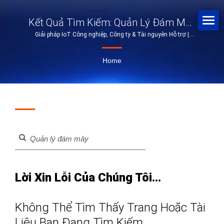
Kết Quả Tìm Kiếm: Quản Lý Đám Mây
Giải pháp IoT Công nghiệp, Công ty & Tài nguyên Hỗ trợ |
| Giải Pháp Mạng Công Nghiệp |
PROSCEND
PROSCEND
Home
Lời Xin Lỗi Của Chúng Tôi...
Không Thể Tìm Thấy Trang Hoặc Tài
Liệu Bạn Đang Tìm Kiếm.