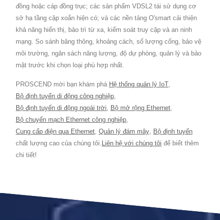
đồng hoặc cáp đồng trục; các sản phẩm VDSL2 tái sử dụng cơ
sở hạ tầng cặp xoắn hiện có; và các nền tảng O'smart cải thiện
khả năng hiển thị, bảo trì từ xa, kiểm soát truy cập và an ninh
mạng. So sánh băng thông, khoảng cách, số lượng cổng, bảo vệ
môi trường, ngân sách năng lượng, độ dự phòng, quản lý và bảo
mật trước khi chọn loại phù hợp nhất.
PROSCEND mời bạn khám phá
Hệ thống quản lý IoT
,
Bộ định tuyến di động công nghiệp
,
Bộ định tuyến di động ngoài trời
,
Bộ mở rộng Ethernet
,
Bộ chuyển mạch Ethernet công nghiệp
,
Cung cấp điện qua Ethernet
,
Quản lý đám mây
,
Bộ định tuyến
chất lượng cao của chúng tôi.
Liên hệ với chúng tôi
để biết thêm
chi tiết!