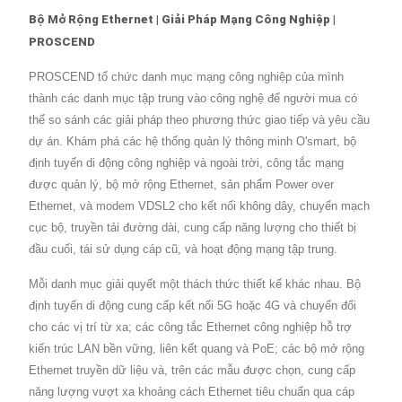
Bộ Mở Rộng Ethernet | Giải Pháp Mạng Công Nghiệp |
PROSCEND
PROSCEND tổ chức danh mục mạng công nghiệp của mình
thành các danh mục tập trung vào công nghệ để người mua có
thể so sánh các giải pháp theo phương thức giao tiếp và yêu cầu
dự án. Khám phá các hệ thống quản lý thông minh O'smart, bộ
định tuyến di động công nghiệp và ngoài trời, công tắc mạng
được quản lý, bộ mở rộng Ethernet, sản phẩm Power over
Ethernet, và modem VDSL2 cho kết nối không dây, chuyển mạch
cục bộ, truyền tải đường dài, cung cấp năng lượng cho thiết bị
đầu cuối, tái sử dụng cáp cũ, và hoạt động mạng tập trung.
Mỗi danh mục giải quyết một thách thức thiết kế khác nhau. Bộ
định tuyến di động cung cấp kết nối 5G hoặc 4G và chuyển đổi
cho các vị trí từ xa; các công tắc Ethernet công nghiệp hỗ trợ
kiến trúc LAN bền vững, liên kết quang và PoE; các bộ mở rộng
Ethernet truyền dữ liệu và, trên các mẫu được chọn, cung cấp
năng lượng vượt xa khoảng cách Ethernet tiêu chuẩn qua cáp