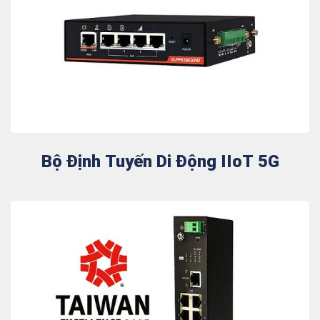
Bộ Định Tuyến Di Động IIoT 5G