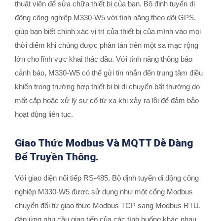
thuật viên để sửa chữa thiết bị của bạn. Bộ định tuyến di
động công nghiệp M330-W5 với tính năng theo dõi GPS,
giúp bạn biết chính xác vị trí của thiết bị của mình vào mọi
thời điểm khi chúng được phân tán trên một sa mạc rộng
lớn cho lĩnh vực khai thác dầu. Với tính năng thông báo
cảnh báo, M330-W5 có thể gửi tin nhắn đến trung tâm điều
khiển trong trường hợp thiết bị bị di chuyển bất thường do
mất cắp hoặc xử lý sự cố từ xa khi xảy ra lỗi để đảm bảo
hoạt động liên tục.
Giao Thức Modbus Và MQTT Dễ Dàng
Để Truyền Thông.
Với giao diện nối tiếp RS-485, Bộ định tuyến di động công
nghiệp M330-W5 được sử dụng như một cổng Modbus
chuyển đổi từ giao thức Modbus TCP sang Modbus RTU,
đáp ứng nhu cầu giao tiếp của các tình huống khác nhau.