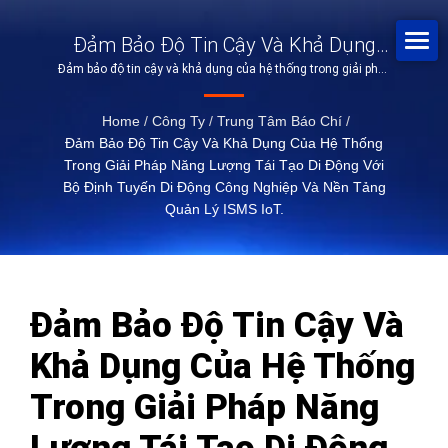
Đảm Bảo Độ Tin Cậy Và Khả Dụng
Đảm bảo độ tin cậy và khả dụng của hệ thống trong giải pháp
Của Hệ Thống Trong Giải Pháp Năng
năng lượng tái tạo di động với bộ định tuyến di động công
Lượng Tái Tạo Di Động Với Bộ Định
nghiệp và nền tảng quản lý ISMS IoT.
Home
/
Công Ty
/
Trung Tâm Báo Chí
/
Tuyến Di Động Công Nghiệp Và Nền
Đảm Bảo Độ Tin Cậy Và Khả Dụng Của Hệ Thống
Tảng Quản Lý ISMS IoT.
Trong Giải Pháp Năng Lượng Tái Tạo Di Động Với
Bộ Định Tuyến Di Động Công Nghiệp Và Nền Tảng
Quản Lý ISMS IoT.
Đảm Bảo Độ Tin Cậy Và
Khả Dụng Của Hệ Thống
Trong Giải Pháp Năng