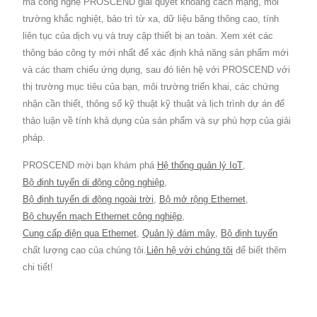
mà công nghệ PROSCEND giải quyết khoảng cách mạng, môi
trường khắc nghiệt, bảo trì từ xa, dữ liệu băng thông cao, tính
liên tục của dịch vụ và truy cập thiết bị an toàn. Xem xét các
thông báo công ty mới nhất để xác định khả năng sản phẩm mới
và các tham chiếu ứng dụng, sau đó liên hệ với PROSCEND với
thị trường mục tiêu của bạn, môi trường triển khai, các chứng
nhận cần thiết, thông số kỹ thuật kỹ thuật và lịch trình dự án để
thảo luận về tính khả dụng của sản phẩm và sự phù hợp của giải
pháp.
PROSCEND mời bạn khám phá
Hệ thống quản lý IoT
,
Bộ định tuyến di động công nghiệp
,
Bộ định tuyến di động ngoài trời
,
Bộ mở rộng Ethernet
,
Bộ chuyển mạch Ethernet công nghiệp
,
Cung cấp điện qua Ethernet
,
Quản lý đám mây
,
Bộ định tuyến
chất lượng cao của chúng tôi.
Liên hệ với chúng tôi
để biết thêm
chi tiết!