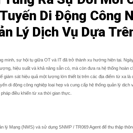
 Tuyến Di Động Công 
ản Lý Dịch Vụ Dựa Tr
g minh, sự hội tụ giữa OT và IT đã trở thành xu hướng hiện tại. Ng
lượng, hiệu suất và khả năng sẵn có, mà còn đưa ra hệ thống hoàn chỉ
 để giám sát hiệu quả một lượng lớn thiết bị trên các địa điểm từ xa 
n di động công nghiệp loại hẹp và cung cấp hệ thống quản lý dịch vụ 
háp điều khiển từ xa thời gian thực.
ản lý Mạng (NMS) và sử dụng SNMP / TR069 Agent để thu thập thông