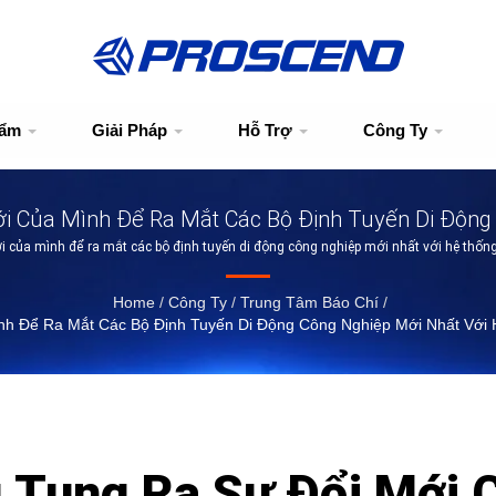
hẩm
Giải Pháp
Hỗ Trợ
Công Ty
 Của Mình Để Ra Mắt Các Bộ Định Tuyến Di Động 
của mình để ra mắt các bộ định tuyến di động công nghiệp mới nhất với hệ thống
Quản Lý Dịch Vụ Dựa Trên Đám Mây.
Home
/
Công Ty
/
Trung Tâm Báo Chí
/
 Để Ra Mắt Các Bộ Định Tuyến Di Động Công Nghiệp Mới Nhất Với 
Tung Ra Sự Đổi Mới C