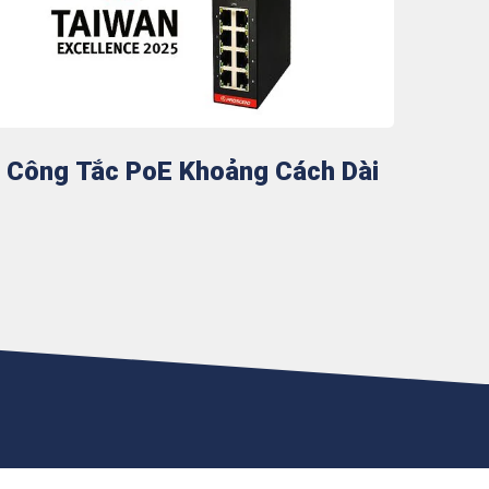
Công Tắc PoE Khoảng Cách Dài
t nối quan trọng trong các ngành và cơ sở hạ tầng.