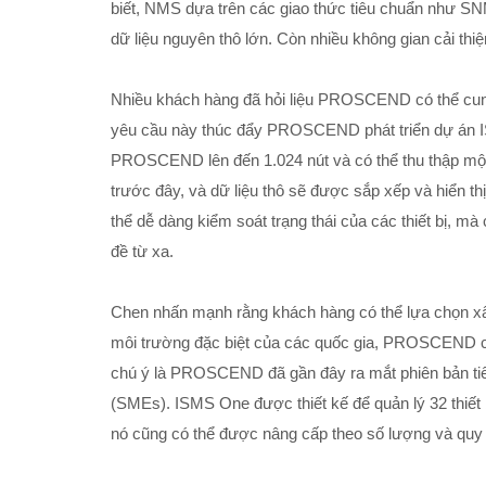
biết, NMS dựa trên các giao thức tiêu chuẩn như SN
dữ liệu nguyên thô lớn. Còn nhiều không gian cải thiện
Nhiều khách hàng đã hỏi liệu PROSCEND có thể cung 
yêu cầu này thúc đẩy PROSCEND phát triển dự án ISM
PROSCEND lên đến 1.024 nút và có thể thu thập một l
trước đây, và dữ liệu thô sẽ được sắp xếp và hiển t
thể dễ dàng kiểm soát trạng thái của các thiết bị, 
đề từ xa.
Chen nhấn mạnh rằng khách hàng có thể lựa chọn xâ
môi trường đặc biệt của các quốc gia, PROSCEND có
chú ý là PROSCEND đã gần đây ra mắt phiên bản tiê
(SMEs). ISMS One được thiết kế để quản lý 32 thiết 
nó cũng có thể được nâng cấp theo số lượng và quy 