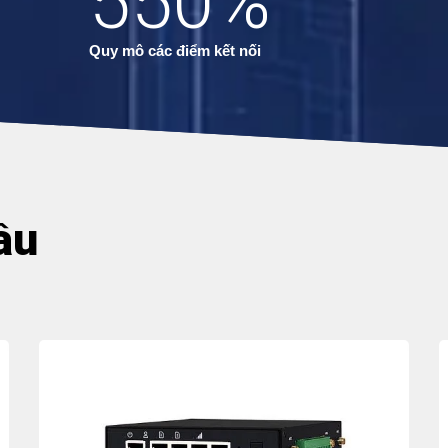
550
%
Quy mô các điểm kết nối
ầu