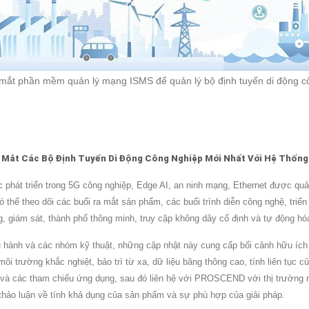
 phần mềm quản lý mạng ISMS để quản lý bộ định tuyến di động cô
Mắt Các Bộ Định Tuyến Di Động Công Nghiệp Mới Nhất Với Hệ Thống 
hát triển trong 5G công nghiệp, Edge AI, an ninh mạng, Ethernet được quản
 thể theo dõi các buổi ra mắt sản phẩm, các buổi trình diễn công nghệ, triển
ng, giám sát, thành phố thông minh, truy cập không dây cố định và tự động hó
ều hành và các nhóm kỹ thuật, những cập nhật này cung cấp bối cảnh hữu ích
ường khắc nghiệt, bảo trì từ xa, dữ liệu băng thông cao, tính liên tục của 
và các tham chiếu ứng dụng, sau đó liên hệ với PROSCEND với thị trường m
để thảo luận về tính khả dụng của sản phẩm và sự phù hợp của giải pháp.