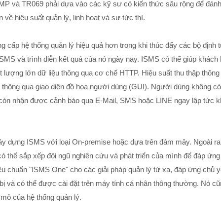
MP và TR069 phải dựa vào các kỹ sư có kiến thức sâu rộng để đánh 
 về hiệu suất quản lý, linh hoạt và sự tức thì.
cấp hệ thống quản lý hiệu quả hơn trong khi thúc đẩy các bộ định 
S và trình diễn kết quả của nó ngày nay. ISMS có thể giúp khách h
ượng lớn dữ liệu thông qua cơ chế HTTP. Hiệu suất thu thập thông t
hị thông qua giao diện đồ họa người dùng (GUI). Người dùng không có
mà còn nhận được cảnh báo qua E-Mail, SMS hoặc LINE ngay lập tức khi
y dựng ISMS với loại On-premise hoặc dựa trên đám mây. Ngoài ra,
 thể sắp xếp đội ngũ nghiên cứu và phát triển của mình để đáp ứng
u chuẩn "ISMS One" cho các giải pháp quản lý từ xa, đáp ứng chủ
bị và có thể được cài đặt trên máy tính cá nhân thông thường. Nó cũn
mô của hệ thống quản lý.