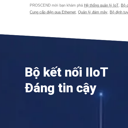
PROSCEND mời bạn khám phá
Hệ thống quản lý IoT
,
Bộ đ
Cung cấp điện qua Ethernet
,
Quản lý đám mây
,
Bộ định tu
Bộ kết nối IIoT
Đáng tin cậy