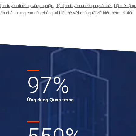
ịnh tuyến di động công nghiệp
,
Bộ định tuyến di động ngoài trời
,
Bộ mở rộng 
yến
chất lượng cao của chúng tôi.
Liên hệ với chúng tôi
để biết thêm chi tiết!
97
%
Ứng dụng Quan trọng