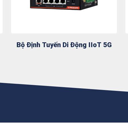
Bộ Định Tuyến Di Động IIoT 5G
ủa bạn, cam kết về an ninh, độ tin cậy và khả năng phục hồi của kế