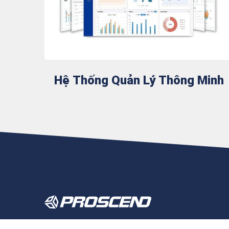
Hệ Thống Quản Lý Thông Minh
PROSCEND là chuyên gia IoT công nghiệp đáng tin cậy c