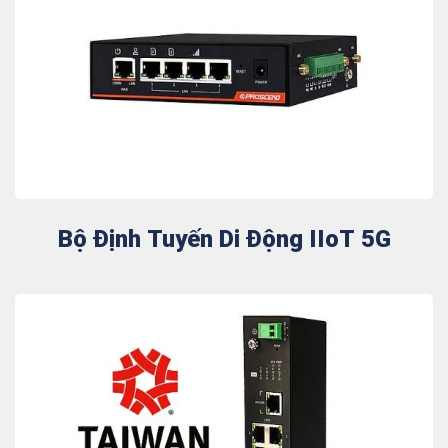
Bộ Định Tuyến Di Động IIoT 5G