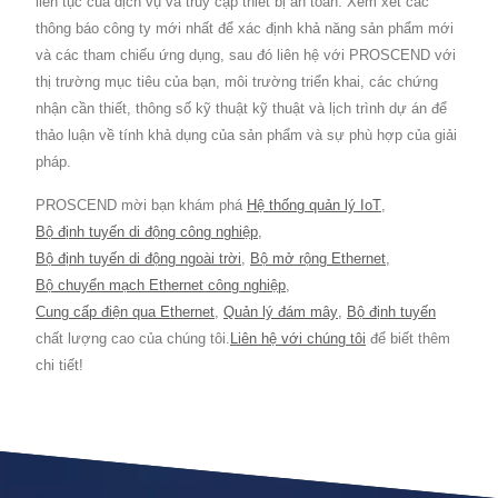
liên tục của dịch vụ và truy cập thiết bị an toàn. Xem xét các
thông báo công ty mới nhất để xác định khả năng sản phẩm mới
và các tham chiếu ứng dụng, sau đó liên hệ với PROSCEND với
thị trường mục tiêu của bạn, môi trường triển khai, các chứng
nhận cần thiết, thông số kỹ thuật kỹ thuật và lịch trình dự án để
thảo luận về tính khả dụng của sản phẩm và sự phù hợp của giải
pháp.
PROSCEND mời bạn khám phá
Hệ thống quản lý IoT
,
Bộ định tuyến di động công nghiệp
,
Bộ định tuyến di động ngoài trời
,
Bộ mở rộng Ethernet
,
Bộ chuyển mạch Ethernet công nghiệp
,
Cung cấp điện qua Ethernet
,
Quản lý đám mây
,
Bộ định tuyến
chất lượng cao của chúng tôi.
Liên hệ với chúng tôi
để biết thêm
chi tiết!