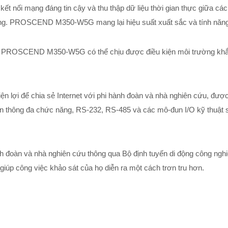
 kết nối mạng đáng tin cậy và thu thập dữ liệu thời gian thực giữa 
ọng. PROSCEND M350-W5G mang lại hiệu suất xuất sắc và tính năng t
ắn, PROSCEND M350-W5G có thể chịu được điều kiện môi trường khắc
ợi để chia sẻ Internet với phi hành đoàn và nhà nghiên cứu, được 
n thông đa chức năng, RS-232, RS-485 và các mô-đun I/O kỹ thuật số đ
oàn và nhà nghiên cứu thông qua Bộ định tuyến di động công ngh
iúp công việc khảo sát của họ diễn ra một cách trơn tru hơn.