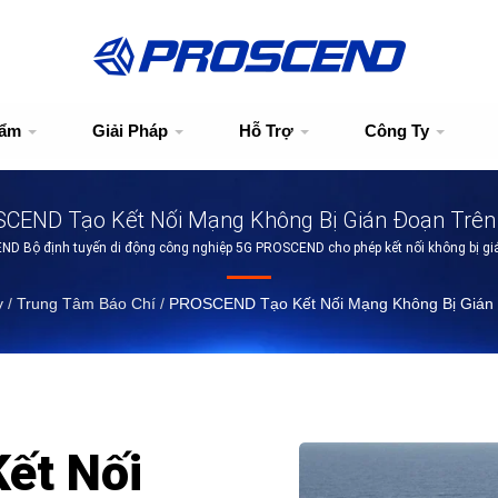
hẩm
Giải Pháp
Hỗ Trợ
Công Ty
CEND Tạo Kết Nối Mạng Không Bị Gián Đoạn Trên
D Bộ định tuyến di động công nghiệp 5G PROSCEND cho phép kết nối không bị gi
y
/
Trung Tâm Báo Chí
/
PROSCEND Tạo Kết Nối Mạng Không Bị Gián 
ết Nối