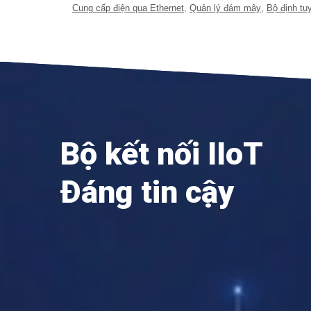
Cung cấp điện qua Ethernet
,
Quản lý đám mây
,
Bộ định tu
Bộ kết nối IIoT
Đáng tin cậy