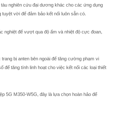
các tàu nghiên cứu đại dương khác cho các ứng dụng
uyệt vời để đảm bảo kết nối luôn sẵn có.
 nghiệt để vượt qua độ ẩm và nhiệt độ cực đoan,
trang bị anten bên ngoài để tăng cường phạm vi
ể tăng tính linh hoạt cho việc kết nối các loại thiết
iệp 5G M350-W5G, đây là lựa chọn hoàn hảo để