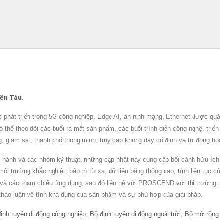
ên Tàu.
hát triển trong 5G công nghiệp, Edge AI, an ninh mạng, Ethernet được quản
 thể theo dõi các buổi ra mắt sản phẩm, các buổi trình diễn công nghệ, triển
ng, giám sát, thành phố thông minh, truy cập không dây cố định và tự động hó
ều hành và các nhóm kỹ thuật, những cập nhật này cung cấp bối cảnh hữu ích
ường khắc nghiệt, bảo trì từ xa, dữ liệu băng thông cao, tính liên tục của 
và các tham chiếu ứng dụng, sau đó liên hệ với PROSCEND với thị trường m
để thảo luận về tính khả dụng của sản phẩm và sự phù hợp của giải pháp.
ịnh tuyến di động công nghiệp
,
Bộ định tuyến di động ngoài trời
,
Bộ mở rộng 