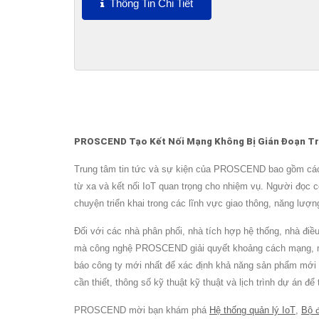
Loại Ăng-Ten Đa Dạng Cung Cấp...
Thông Tin Chi Tiết
PROSCEND Tạo Kết Nối Mạng Không Bị Gián Đoạn Tr
Trung tâm tin tức và sự kiện của PROSCEND bao gồm các p
từ xa và kết nối IoT quan trọng cho nhiệm vụ. Người đọc có
chuyện triển khai trong các lĩnh vực giao thông, năng lượ
Đối với các nhà phân phối, nhà tích hợp hệ thống, nhà đi
mà công nghệ PROSCEND giải quyết khoảng cách mạng, môi tr
báo công ty mới nhất để xác định khả năng sản phẩm mới 
cần thiết, thông số kỹ thuật kỹ thuật và lịch trình dự án 
PROSCEND mời bạn khám phá
Hệ thống quản lý IoT
,
Bộ đ