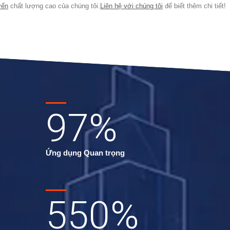
yến
chất lượng cao của chúng tôi.
Liên hệ với chúng tôi
để biết thêm chi tiết!
97
%
Ứng dụng Quan trọng
550
%