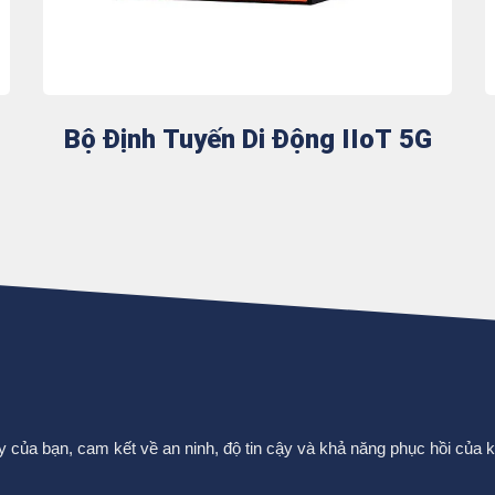
Bộ Định Tuyến Di Động IIoT 5G
ủa bạn, cam kết về an ninh, độ tin cậy và khả năng phục hồi của kế