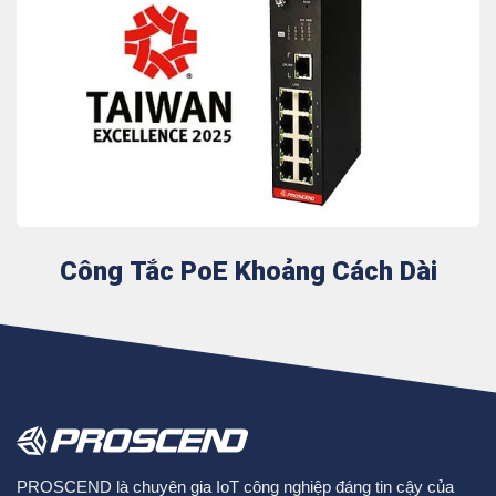
Công Tắc PoE Khoảng Cách Dài
PROSCEND là chuyên gia IoT công nghiệp đáng tin cậy của