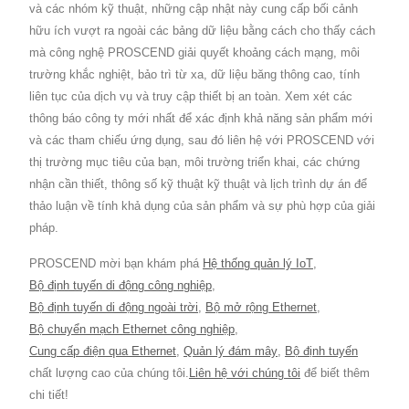
và các nhóm kỹ thuật, những cập nhật này cung cấp bối cảnh
hữu ích vượt ra ngoài các bảng dữ liệu bằng cách cho thấy cách
mà công nghệ PROSCEND giải quyết khoảng cách mạng, môi
trường khắc nghiệt, bảo trì từ xa, dữ liệu băng thông cao, tính
liên tục của dịch vụ và truy cập thiết bị an toàn. Xem xét các
thông báo công ty mới nhất để xác định khả năng sản phẩm mới
và các tham chiếu ứng dụng, sau đó liên hệ với PROSCEND với
thị trường mục tiêu của bạn, môi trường triển khai, các chứng
nhận cần thiết, thông số kỹ thuật kỹ thuật và lịch trình dự án để
thảo luận về tính khả dụng của sản phẩm và sự phù hợp của giải
pháp.
PROSCEND mời bạn khám phá
Hệ thống quản lý IoT
,
Bộ định tuyến di động công nghiệp
,
Bộ định tuyến di động ngoài trời
,
Bộ mở rộng Ethernet
,
Bộ chuyển mạch Ethernet công nghiệp
,
Cung cấp điện qua Ethernet
,
Quản lý đám mây
,
Bộ định tuyến
chất lượng cao của chúng tôi.
Liên hệ với chúng tôi
để biết thêm
chi tiết!