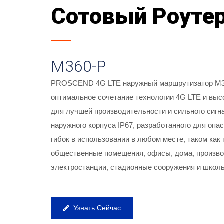
Сотовый Роуте
M360-P
PROSCEND 4G LTE наружный маршрутизатор M3
оптимальное сочетание технологии 4G LTE и вы
для лучшей производительности и сильного сигна
наружного корпуса IP67, разработанного для опа
гибок в использовании в любом месте, таком как
нами
Внешний 4G Роутер с двойным 
общественные помещения, офисы, дома, произво
электростанции, стадионные сооружения и школьн
Узнать Сейчас