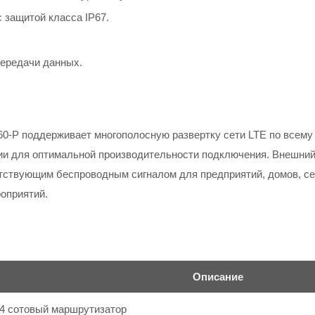
защитой класса IP67.
передачи данных.
 поддерживает многополосную развертку сети LTE по всему м
ации для оптимальной производительности подключения. Внешн
утствующим беспроводным сигналом для предприятий, домов, с
оприятий.
Описание
4 сотовый маршрутизатор