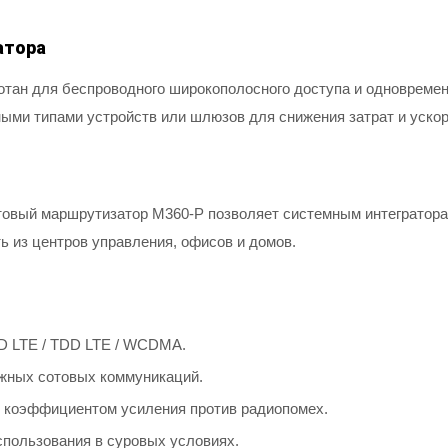
атора
ан для беспроводного широкополосного доступа и одновременн
ными типами устройств или шлюзов для снижения затрат и уско
овый маршрутизатор M360-P позволяет системным интегратора
ь из центров управления, офисов и домов.
D LTE / TDD LTE / WCDMA.
ужных сотовых коммуникаций.
 коэффициентом усиления против радиопомех.
спользования в суровых условиях.