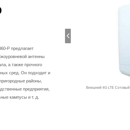
р
60-P предлагает
сокоуровневой антенны
ла, а также прочного
сных сред. Он подходит и
 пригородные районы,
APN и TR69
Внешний 4G LTE Сотовый 
дственные предприятия,
ые кампусы и т. д.