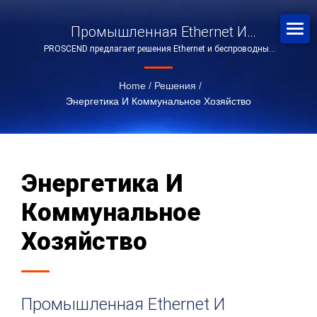
Промышленная Ethernet И
PROSCEND предлагает решения Ethernet и беспроводные
Удаленные Приложения LTE.
LTE в области энергетики и коммунального хозяйства.
Home
/
Решения
/
Энергетика И Коммунальное Хозяйство
Энергетика И
Коммунальное
Хозяйство
Промышленная Ethernet И