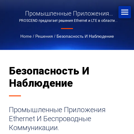
Промышленные Приложения
PROSCEND предлагает решения Ethernet и LTE в области
Ethernet И Беспроводные
безопасности и наблюдения.
Коммуникации.
Home
/
Решения
/
Безопасность И Наблюдение
Безопасность И
Наблюдение
Промышленные Приложения
Ethernet И Беспроводные
Коммуникации.