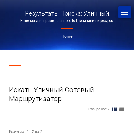
Результаты Поиска: Уличный
Решения для промышленного IoT, компания и ресурсы
Сотовый Маршрутизатор |
поддержки | PROSCEND
Промышленные Сетевые Решения
Home
| PROSCEND
Искать Уличный Сотовый
Маршрутизатор
Отображать:
Результат 1 - 2 из 2