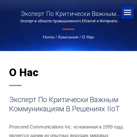
Эксперт По Критически Важным
Эксперт в области промышленного Ethernet и Интернета
Коммуникациям В Решениях IIoT
вещей.
Home
/
Компания
/
О Нас
О Нас
Эксперт По Критически Важным
Коммуникациям В Решениях IIoT
Proscend Communications Inc. основанная в 1999 году,
является одним из опытных ведущих мировых