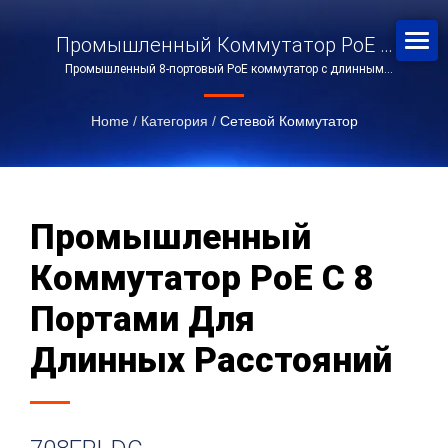
Промышленный Коммутатор PoE С
Промышленный 8-портовый PoE коммутатор с длинным
8 Портами Для Длинных
диапазоном 708EPI-DC
Расстояний
Home
/
Категория
/
Сетевой Коммутатор
Промышленный
Коммутатор PoE С 8
Портами Для
Длинных Расстояний