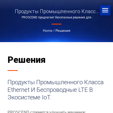
Продукты Промышленного Класса
PROSCEND предлагает безопасные решения для
Ethernet И Беспроводные LTE В
подключения к Industrial Ethernet и сетям 5G/4G LTE в
Экосистеме IoT.
Интернете вещей.
Home
/
Решения
Решения
Продукты Промышленного Класса
Ethernet И Беспроводные LTE В
Экосистеме IoT.
PROSCEND стремится улучшить машинное