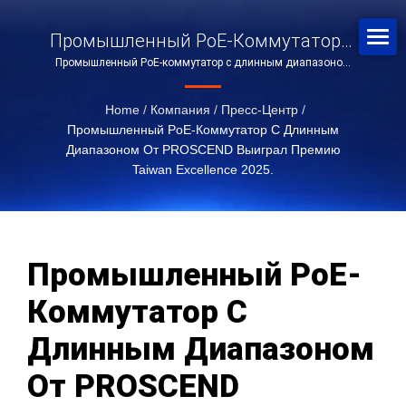
Промышленный PoE-Коммутатор С
Промышленный PoE-коммутатор с длинным диапазоном
Длинным Диапазоном От
от PROSCEND выиграл премию Taiwan Excellence 2025.
PROSCEND Выиграл Премию
Home
/
Компания
/
Пресс-Центр
/
Taiwan Excellence 2025.
Промышленный PoE-Коммутатор С Длинным
Диапазоном От PROSCEND Выиграл Премию
Taiwan Excellence 2025.
Промышленный PoE-
Коммутатор С
Длинным Диапазоном
От PROSCEND