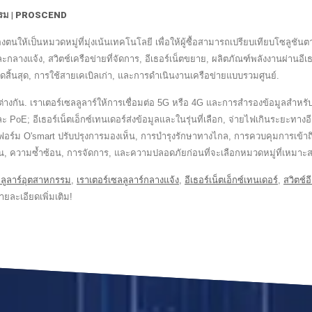
หกรรม | PROSCEND
ห้เป็นหมวดหมู่ที่มุ่งเน้นเทคโนโลยี เพื่อให้ผู้ซื้อสามารถเปรียบเทียบโซลู
กลางแจ้ง, สวิตช์เครือข่ายที่จัดการ, อีเธอร์เน็ตขยาย, ผลิตภัณฑ์พลังงานผ่านอี
ุดสิ้นสุด, การใช้สายเคเบิลเก่า, และการดำเนินงานเครือข่ายแบบรวมศูนย์.
กัน. เราเตอร์เซลลูลาร์ให้การเชื่อมต่อ 5G หรือ 4G และการสำรองข้อมูลสำหรับส
 PoE; อีเธอร์เน็ตเอ็กซ์เทนเดอร์ส่งข้อมูลและในรุ่นที่เลือก, จ่ายไฟเกินระยะ
พลตฟอร์ม O'smart ปรับปรุงการมองเห็น, การบำรุงรักษาทางไกล, การควบคุมการเข้
, ความซ้ำซ้อน, การจัดการ, และความปลอดภัยก่อนที่จะเลือกหมวดหมู่ที่เหมาะสม
ลลูลาร์อุตสาหกรรม
,
เราเตอร์เซลลูลาร์กลางแจ้ง
,
อีเธอร์เน็ตเอ็กซ์เทนเดอร์
,
สวิตช์
ายละเอียดเพิ่มเติม!