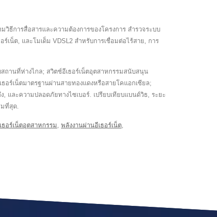
ชันตามวิธีการสื่อสารและความต้องการของโครงการ สำรวจระบบ
เธอร์เน็ต, และโมเด็ม VDSL2 สำหรับการเชื่อมต่อไร้สาย, การ
ถานที่ห่างไกล; สวิตช์อีเธอร์เน็ตอุตสาหกรรมสนับสนุน
ทางอีเธอร์เน็ตมาตรฐานผ่านสายทองแดงหรือสายโคแอกเซียล;
าถึง, และความปลอดภัยทางไซเบอร์. เปรียบเทียบแบนด์วิธ, ระยะ
ที่สุด.
อีเธอร์เน็ตอุตสาหกรรม
,
พลังงานผ่านอีเธอร์เน็ต
,