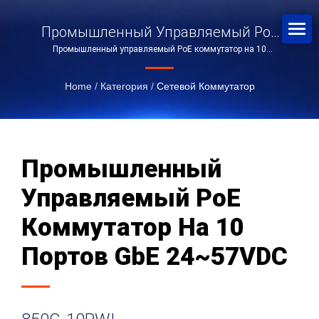
Промышленный Управляемый PoE
Промышленный управляемый PoE коммутатор на 10
Коммутатор На 10 Портов GbE
портов GbE с 8 портами GbE, 2 слотами SFP и 24~57VDC
24~57VDC
Home
/
Категория
/
Сетевой Коммутатор
Промышленный
Управляемый PoE
Коммутатор На 10
Портов GbE 24~57VDC