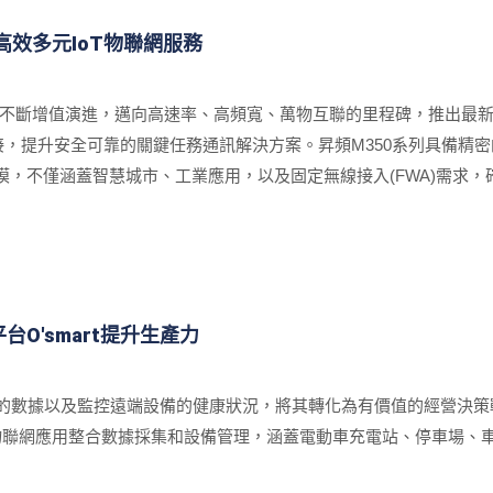
高效多元IoT物聯網服務
術不斷增值演進，邁向高速率、高頻寬、萬物互聯的里程碑，推出最新
網連接，提升安全可靠的關鍵任務通訊解決方案。昇頻M350系列具備
，不僅涵蓋智慧城市、工業應用，以及固定無線接入(FWA)需求，
O'smart提升生產力
獲取的數據以及監控遠端設備的健康狀況，將其轉化為有價值的經營決
元的物聯網應用整合數據採集和設備管理，涵蓋電動車充電站、停車場、