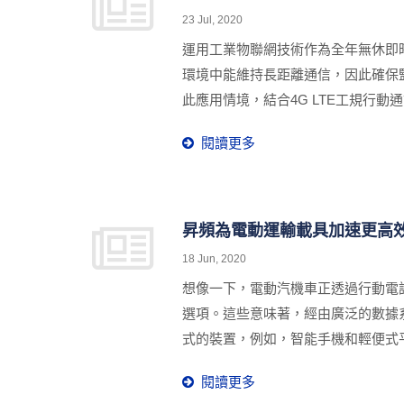
23 Jul, 2020
運用工業物聯網技術作為全年無休即
環境中能維持長距離通信，因此確保監
此應用情境，結合4G LTE工規行動通
相關監控設備整合至可防風雨的外殼
閱讀更多
昇頻為電動運輸載具加速更高效
18 Jun, 2020
想像一下，電動汽機車正透過行動電
選項。這些意味著，經由廣泛的數據
式的裝置，例如，智能手機和輕便式
出一款M330-W5工規行動通訊路由
閱讀更多
並將其連接至發電廠配電所，進行計量