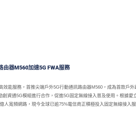
器M560加速5G FWA服務
A)高效能服務，首推尖端戶外5G行動通訊路由器M560，成為首款戶
創資通5G模組進行合作，促進5G固定無線接入普及使用。根據愛立信在
過8億人寬頻網路，現今全球已逾75%電信商正積極投入固定無線接入服
速地擴增。