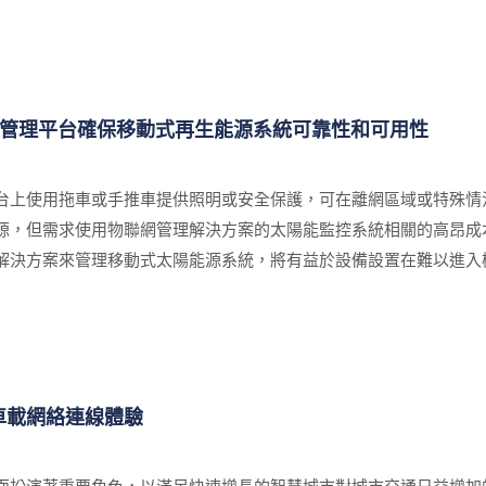
T管理平台確保移動式再生能源系統可靠性和可用性
台上使用拖車或手推車提供照明或安全保護，可在離網區域或特殊情
源，但需求使用物聯網管理解決方案的太陽能監控系統相關的高昂成
解決方案來管理移動式太陽能源系統，將有益於設備設置在難以進入
，建築工地、緊急事件和戶外體育場。昇頻與來自美國一家領先的太陽
心監視和控制大量的移動式太陽能源系統。這種移動式太陽能源系統
頻將工規行動通訊路由器M330-W5和ISMS網路雲端IoT管理系
程管理系統，從而降低營運成本。
車載網絡連線體驗