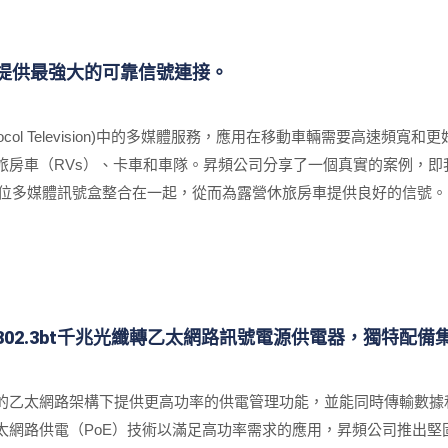
VPN、OpenVPN(TLS) 和IPSec VPN，確保遠端加密存取應用
用提供最強大的可靠信號連接。
t Protocol Television)中的多媒體服務，應用在移動車輛需要
旅房車（RVs）、卡車和車隊。昇頻公司分享了一個真實的案例，
數位多媒體訊號盒整合在一起，從而為露營休旅房車提供良好的信號。
 802.3bt千兆光纖轉乙太網路訊號電源供電器，獨特配
的乙太網路架構下提供更高功率的供電管理功能，並能同時傳輸數據
路供電（PoE）技術以滿足高功率需求的應用，昇頻公司推出堅固型工業