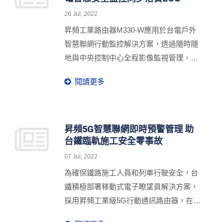
管理成本，妥善運用警力資源。
26 Jul, 2022
昇頻工業路由器M330-W應用於台電戶外
智慧聯網行動監控解決方案，透過隨時隨
地與中央控制中心全程影像監視管理，確
保機具設備維修工程的施工品質以及保障
閱讀更多
電廠維修人員的施工安全。
昇頻5G智慧聯網即時預警管理 助
台鐵臨軌施工安全零事故
07 Jul, 2022
為確保鐵路施工人員和列車行駛安全，台
鐵積極部署移動式電子瞭望員解決方案，
採用昇頻工業級5G行動通訊路由器，在軌
道旁的施工地點建立全天候自動聯網即時