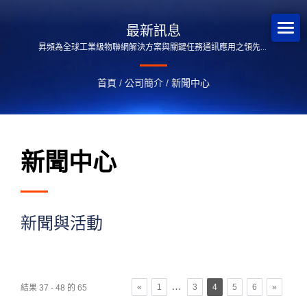
最新訊息
昇頻為全球工業級物聯網解決方案與關鍵任務通訊應用之領先供
應商。
首頁
/
公司簡介
/
新聞中心
新聞中心
新聞與活動
…
«
1
3
4
5
6
»
結果 37 - 48 的 65