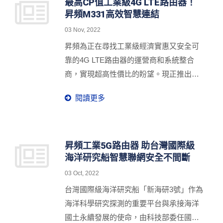
成果也確實有效改善連續假期之壅塞狀
最高CP值工業級4G LTE路由器！
昇頻M331高效智慧連結
況。凌群更不負眾望於今年資訊月榮獲智
慧交通服務創新獎，技術整合服務創新價
03 Nov, 2022
值深獲肯定，昇頻倍感與有榮焉。
昇頻為正在尋找工業級經濟實惠又安全可
靠的4G LTE路由器的運營商和系統整合
商，實現超高性價比的盼望。現正推出新
款工業高規格M331雙卡行動通訊路由器，
閱讀更多
可結合智慧IoT物聯網管理系統O'smart，
隨時隨地遠端監控大規模布建的連網設
備，有助於降低維運成本，非常適合於電
動車充電站、再生能源、智慧停車場和環
昇頻工業5G路由器 助台灣國際級
海洋研究船智慧聯網安全不間斷
境監測等應用，高效敏捷建立穩定連網，
加速提升營運績效。
03 Oct, 2022
台灣國際級海洋研究船「新海研3號」作為
海洋科學研究探測的重要平台與承接海洋
國土永續發展的使命，由科技部委任國立