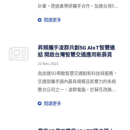
實證案例，透過Live Demo體驗，與現場
計畫，透過產學研攜手合作，加速台灣5G
來賓有更深入地交流。
產業關鍵人才發展，並於11月30日台北南
閱讀更多
港區瓶蓋工廠台北製造所舉行「玩學5G．
閃亮登場」之頒獎典禮暨成果展，展現豐
碩5G研發實力，看見最落地的5G商業應
用新契機。
昇頻攜手凌群共創5G AIoT智慧連
結 開啟台灣智慧交通應用新扉頁
22 Nov, 2022
為加速5G帶動智慧交通創新科技與服務，
交通部攜手國內最具規模且影響力的系統
整合公司之一，凌群電腦，於蘇花改路廊
示範場域導入5G整合AIoT智慧交通管理創
閱讀更多
新應用。昇頻於台灣製造的工業級5G路由
器為凌群成功實現5G AIoT智慧連結，為
智慧交通服務升級加值又向前推進，驗證