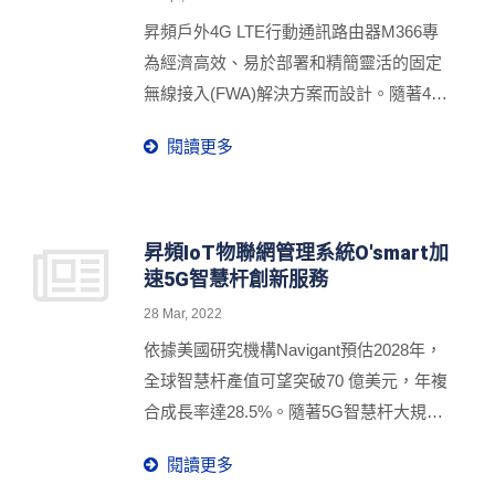
於安裝、經濟高效部署，有助於任何受限
昇頻戶外4G LTE行動通訊路由器M366專
空間和嚴峻環境應用快速布建。
為經濟高效、易於部署和精簡靈活的固定
無線接入(FWA)解決方案而設計。隨著4G
網路覆蓋成熟穩定，昇頻M366路由器不僅
閱讀更多
有助於因無法佈建有線固網基礎設施造成
網路服務缺乏和不足的地區，得以受惠便
利的網路通訊，更有利於在難以到達的偏
遠區域及鋪設成本較高的光纖或電纜佈線
昇頻IoT物聯網管理系統O'smart加
速5G智慧杆創新服務
相對昂貴的農村和郊區，加速建立互聯網
生態，促進各種商業應用，降低總體擁有
28 Mar, 2022
成本支出，拓展遠端網路業務，如銀行
依據美國研究機構Navigant預估2028年，
ATM提款機、自動販賣機和安全監控影像
全球智慧杆產值可望突破70 億美元，年複
應用。昇頻M366路由器成為有效落實更廣
合成長率達28.5%。隨著5G智慧杆大規模
泛的網路覆蓋與滿足寬頻業務需求普及的
布建在數千個以上分散式的節點，部署至
投資方式。
閱讀更多
不同環境場域，面對最關鍵的挑戰在於如