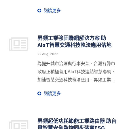
中山大學管理營運。昇頻工業級5G路由器
閱讀更多
M350-W5G應用於新海研3號海洋研究
船，大幅提升船舶於海上與近海環境的連
網通訊持續穩定且不斷線，全面強化海上
網路覆蓋率，不僅有利於船與船之間的聯
昇頻工業強固聯網解決方案 助
AIoT智慧交通科技執法應用落地
絡，順暢地即時無縫溝通進行資訊傳輸，
同步掌握海洋模式預報、航行狀態、海相
22 Aug, 2022
狀況及安全通報等，也同時滿足船上人員
為提升城市治理與行車安全，台灣各縣市
出海作業對於網路的必需性，隨時保持與
政府正積極善用AIoT科技連結智慧聯網，
外界連結，增進海上的生活品質。
加速智慧交通科技執法應用。昇頻工業聯
網設備網管型交換器850G-12PI與工業4G
閱讀更多
LTE路由器M330-W，建立全天候聯網監
控，整合AI人工智慧影像監測、車牌辨
識、違規車輛自動偵測系統及管理平台
等，24小時偵測違規事件，大幅減少交通
昇頻超低功耗節能工業路由器 助台
電智慧安全監控同步落實ESG
事故發生，同時提高警政執法效率，降低