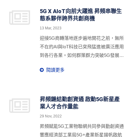
5G X AIoT向前大躍進 昇頻串聯生
態系夥伴跨界共創商機
13 Mar, 2023
迎接5G商轉落地逐步遍地開花之前，無所
不在的AI與IoT科技已突飛猛進被廣泛應用
到各行各業。如何群策群力突破5G發展鴻
溝，驅動垂直場域的轉型，儼然成為產業
閱讀更多
共生的決勝關鍵。昇頻積極串聯跨界整合
共築生態價值鏈，於3月8日在台北開啟首
場「5G X AIoT賦能智慧連結 跨界共創商
機論壇」，邀請勤創資通、緯創資通、工
昇頻鏈結勤創資通 啟動5G新星產
業人才合作量能
研院、人工智慧晶片製造商Hailo等企業夥
伴齊聚響應，並成功匯聚了來自不同產業
29 Nov, 2022
的企業先進與系統整合商共襄盛舉，探討
昇頻賦能5G工業物聯網共同參與勤創資通
5G、AI與IoT技術的產業趨勢應用及展示
響應經濟部工業局5G+產業新星揚帆啟航