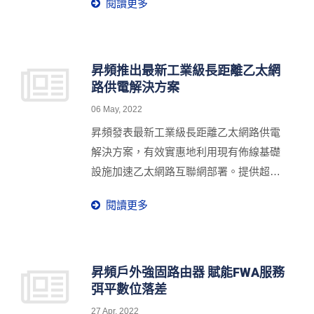
閱讀更多
監控預報機制，當列車接近工地時提前通
知施工人員，及早採取防護措施。
昇頻推出最新工業級長距離乙太網
路供電解決方案
06 May, 2022
昇頻發表最新工業級長距離乙太網路供電
解決方案，有效實惠地利用現有佈線基礎
設施加速乙太網路互聯網部署。提供超過
500米以上的長距離網路延伸，透過相同
閱讀更多
的電纜線將數據和電力傳送到僅有雙絞線
或同軸電纜可供使用的遠端連網IP設備，
涵蓋智能電梯、交通、港口、隧道、橋
樑、停車場和升級類比監控攝影機至網路
昇頻戶外強固路由器 賦能FWA服務
弭平數位落差
監控攝影機等。昇頻提供可靠的點對多點
和點對點乙太網路延伸解決方案，達到易
27 Apr, 2022