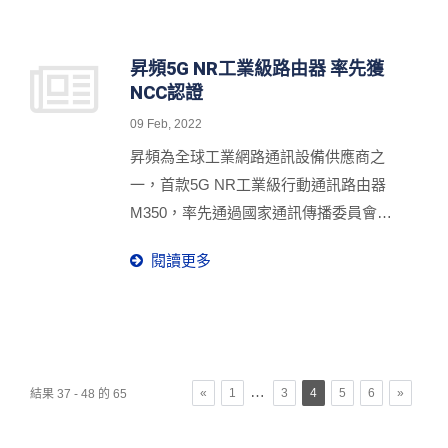
何實現網路對遠端設備執行中央控管、簡
化配置設定和資料視覺化分析，幫助管理
者隨時隨地掌握絕佳營運狀況。昇頻推出
昇頻5G NR工業級路由器 率先獲
NCC認證
IoT物聯網管理系統O'smart，涵蓋五大專
屬特色，分別是設備管理、設備監控、即
09 Feb, 2022
時告警、匯總分析和GPS追蹤，不論身處
昇頻為全球工業網路通訊設備供應商之
何時何地都能經由O'smart更加智慧化管理
一，首款5G NR工業級行動通訊路由器
物聯網一切事物。
M350，率先通過國家通訊傳播委員會
(NCC)電信終端設備認證。不僅展現昇頻
閱讀更多
研發關鍵技術備受肯定，也彰顯昇頻積極
加速5G網通傳輸連接應用賦予優勢，陸續
獲得電信網路服務商進行實地場域驗證，
並與智慧工廠、智慧城市、智慧能源及5G
VR/AR等萬物聯網產業合作夥伴共同領
…
«
1
3
4
5
6
»
結果 37 - 48 的 65
航，邁向5G智慧連結里程碑。