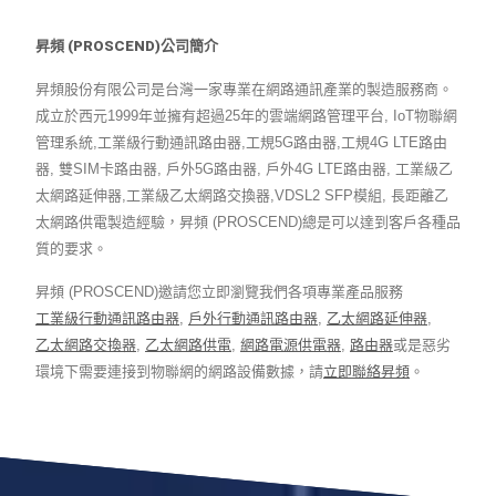
昇頻 (PROSCEND)公司簡介
昇頻股份有限公司是台灣一家專業在網路通訊產業的製造服務商。
成立於西元1999年並擁有超過25年的雲端網路管理平台, IoT物聯網
管理系統,工業級行動通訊路由器,工規5G路由器,工規4G LTE路由
器, 雙SIM卡路由器, 戶外5G路由器, 戶外4G LTE路由器, 工業級乙
太網路延伸器,工業級乙太網路交換器,VDSL2 SFP模組, 長距離乙
太網路供電製造經驗，昇頻 (PROSCEND)總是可以達到客戶各種品
質的要求。
昇頻 (PROSCEND)邀請您立即瀏覽我們各項專業產品服務
工業級行動通訊路由器
,
戶外行動通訊路由器
,
乙太網路延伸器
,
乙太網路交換器
,
乙太網路供電
,
網路電源供電器
,
路由器
或是惡劣
環境下需要連接到物聯網的網路設備數據，請
立即聯絡昇頻
。