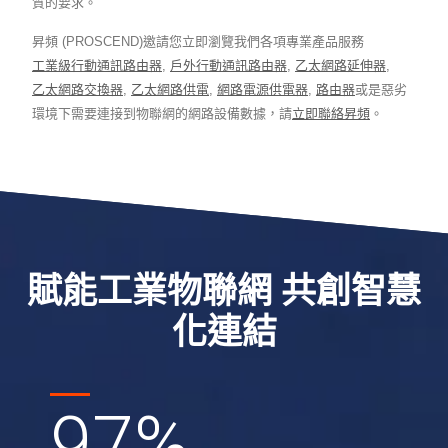
質的要求。
昇頻 (PROSCEND)邀請您立即瀏覽我們各項專業產品服務
工業級行動通訊路由器
,
戶外行動通訊路由器
,
乙太網路延伸器
,
乙太網路交換器
,
乙太網路供電
,
網路電源供電器
,
路由器
或是惡劣
環境下需要連接到物聯網的網路設備數據，請
立即聯絡昇頻
。
賦能工業物聯網 共創智慧
化連結
97
%