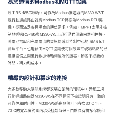
易於通信的Modbus和MQTT協議
經由RS-485串聯埠，可作為Modbus闡道器的M330-W5工
規行動通訊路由器將Modbus TCP轉換為Modbus RTU協
議，從而滿足各種場合的通信需求。例如，MPPT太陽能控
制器透過RS-485與M330-W5工規行動通訊路由器相連接，
將電池電壓和充電電流的資訊傳遞到控制中心的ISMS IoT
管理平台。也能藉由MQTT協議使每個設置在現場站點的已
連接設備之間進行數據傳輸到遠端伺服器，節省不必要的
時間、精力和成本。
精緻的設計和穩定的連接
大多數移動太陽能系統都安裝在嚴苛的環境中，昇頻工規
行動通訊路由器M330-W5在不同情況下被證明具有一致的
可靠性和耐用性。M330-W5路由器設計可在負30°C至正
70°C的寬溫度範圍內承受極端氣候。由於具有抗振保護和