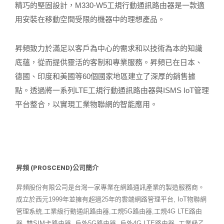
精巧的堅固設計，M330-W5工規行動通訊路由器是一款適
用安裝在移動空間受限的機器中的理想產品。
昇頻致力於滿足以客戶為中心的需求和以技術為本的知識
底蘊，從而提供靈活的客制和專業服務。昇頻已在日本、
德國、印度和美國等60個國家地區建立了深厚的銷售據
點。透過將一系列LTE工規行動通訊路由器與ISMS IoT管理
平台整合，以實現工業物聯網的智能應用。
昇頻 (PROSCEND)公司簡介
昇頻股份有限公司是台灣一家專業在網路通訊產業的製造服務商。
成立於西元1999年並擁有超過25年的雲端網路管理平台, IoT物聯網
管理系統,工業級行動通訊路由器,工規5G路由器,工規4G LTE路由
器, 雙SIM卡路由器, 戶外5G路由器, 戶外4G LTE路由器, 工業級乙