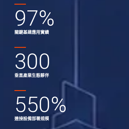
97
%
關鍵基建應用實績
300
垂直產業生態夥伴
550
%
連接設備部署規模