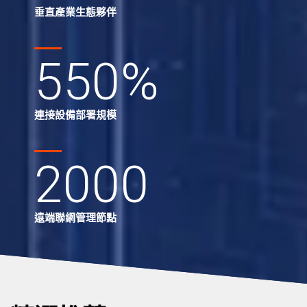
垂直產業生態夥伴
550
%
連接設備部署規模
2000
遠端聯網管理節點