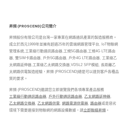
昇頻 (PROSCEND)公司簡介
昇頻股份有限公司是台灣一家專業在網路通訊產業的製造服務商。
成立於西元1999年並擁有超過25年的雲端網路管理平台, IoT物聯網
管理系統,工業級行動通訊路由器,工規5G路由器,工規4G LTE路由
器, 雙SIM卡路由器, 戶外5G路由器, 戶外4G LTE路由器, 工業級乙
太網路延伸器,工業級乙太網路交換器,VDSL2 SFP模組, 長距離乙
太網路供電製造經驗，昇頻 (PROSCEND)總是可以達到客戶各種品
質的要求。
昇頻 (PROSCEND)邀請您立即瀏覽我們各項專業產品服務
工業級行動通訊路由器
,
戶外行動通訊路由器
,
乙太網路延伸器
,
乙太網路交換器
,
乙太網路供電
,
網路電源供電器
,
路由器
或是惡劣
環境下需要連接到物聯網的網路設備數據，請
立即聯絡昇頻
。