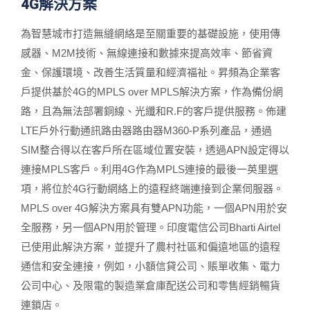
4G解決方案
為智慧城市打造無縫網絡是至關重要的基礎設施，使用傳
感器、M2M技術、無線連接和數據來提高效率、節省資
金、保護環境、改善生活質量和經濟福祉。昇頻為企業客
戶提供基於4G的MPLS over MPLS解決方案，作為備份網
路，且為無法部署銅線、光纖和R.F的客戶提供服務。佈建
LTE戶外行動通訊路由器路由器M360-P系列產品，通過
SIM整合得以在客戶所在區域位置安裝，透過APN設定得以
連接MPLS客戶。利用4G作為MPLS連接的最後一英里選
項，將位於4G行動網絡上的遠程終端連接到企業伺服器。
MPLS over 4G解決方案具有雙APN功能，一個APN用於安
全服務，另一個APN用於管理。印度電信公司Bharti Airtel
已使用此解決方案，並提升了農村社區和偏遠地區的遠程
通信和安全連接，例如，小額信貸公司、賬單收集、電力
公司中心、及限電的製造業倉庫配送公司和零售經銷暢貨
連鎖店。