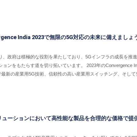
、250人以上の訪問者が熱心に探索した。
rgence India 2023で無限の5G対応の未来に備えましょ
り、政府は積極的な役割を果たしており、5Gインフラの成長を推
をもたらす道を切り拓いています。 2023年のConvergence I
まで最新の産業用5G技術、信頼性の高い産業用スイッチング、そし
ドC139にある私たちのブースを訪れることで、PROSCENDの素
oTソリューションにおいて高性能な製品を合理的な価格で提