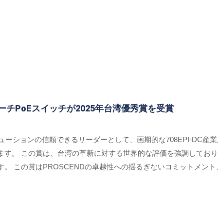
リーチPoEスイッチが2025年台湾優秀賞を受賞
リューションの信頼できるリーダーとして、画期的な708EPI-DC産
ます。 この賞は、台湾の革新に対する世界的な評価を強調してお
。 この賞はPROSCENDの卓越性への揺るぎないコミットメン
ます。