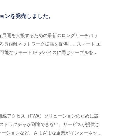
ションを発売しました。
速な展開を支援するための最新のロングリーチパワ
える長距離ネットワーク拡張を提供し、スマート エ
能なリモート IP デバイスに同じケーブルを介
ールの容易さ、費用効果の高い展開、制約のあるス
ーションを提供します。
固定無線アクセス（FWA）ソリューションのために設
ンフラストラクチャが到達できない、サービスが提供さ
リケーションなど、さまざまな企業がインターネット