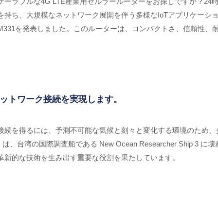
ーラブルな4G LTE産業用セルラールーターをお探しですか？24
持ち、大規模なネットワーク展開を伴う多様なIoTアプリケーショ
M331を発表しました。このルーターは、コンパクトさ、信頼性、
ク管理の複雑さを簡素化するための基本的な機能を提供します。
舶ネットワーク接続を実現します。
続を得るには、予測不可能な気候と刻々と変化する環境のため、多く
5G は、台湾の国際調査船である New Ocean Researcher Sh
革新的な技術を生み出す重要な役割を果たしています。