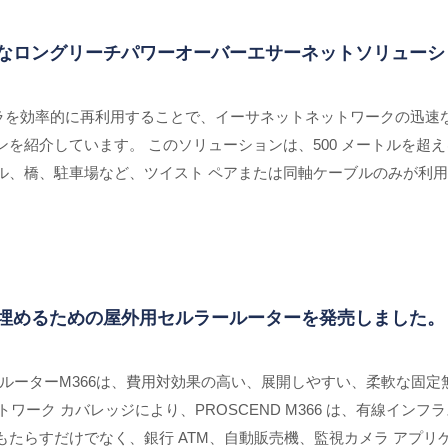
耐久なロングリーチパワーオーバーエサーネットソリュー
ンフラを効率的に再利用することで、イーサネットネットワークの迅
を紹介しています。 このソリューションは、500 メートルを超
、橋、駐車場など、ツイスト ペアまたは同軸ケーブルのみが利用可
ログカメラのアップグレードなど。 PROSCENDは、インスト
ントツーマルチポイントおよびポイントツーポイントの接続ソリュ
差を埋めるための屋外用セルラールーターを発売しました。
セルラールーターM366は、費用対効果の高い、展開しやすい、柔軟な
ットワーク カバレッジにより、PROSCEND M366 は、有線イ
もたらすだけでなく、銀行 ATM、自動販売機、監視カメラ アプ