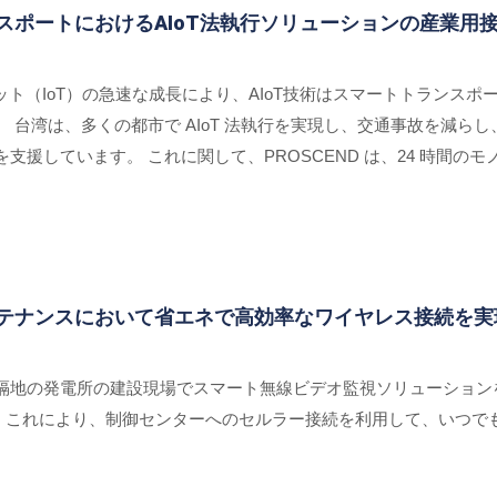
ランスポートにおけるAIoT法執行ソリューションの産業用
ット（IoT）の急速な成長により、AIoT技術はスマートトランス
 台湾は、多くの都市で AIoT 法執行を実現し、交通事故を減ら
支援しています。 これに関して、PROSCEND は、24 時間
用マネージド スイッチ 850G-12PI と産業用セルラー ルーター
メンテナンスにおいて省エネで高効率なワイヤレス接続を
隔地の発電所の建設現場でスマート無線ビデオ監視ソリューションを
した。これにより、制御センターへのセルラー接続を利用して、いつ
。