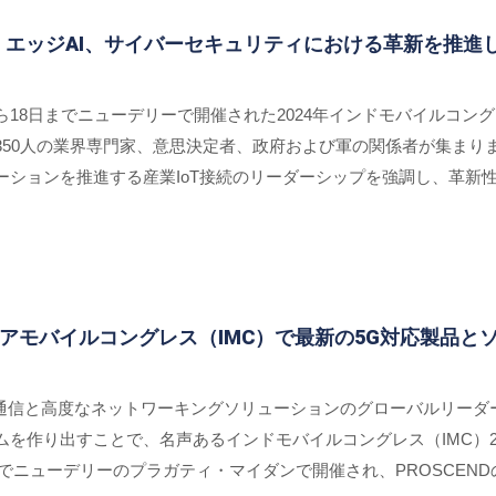
4で5G、エッジAI、サイバーセキュリティにおける革新を推進
5日から18日までニューデリーで開催された2024年インドモバイルコン
50人の業界専門家、意思決定者、政府および軍の関係者が集まりま
ーションを推進する産業IoT接続のリーダーシップを強調し、革新
ンディアモバイルコングレス（IMC）で最新の5G対応製品
ionsは、産業通信と高度なネットワーキングソリューションのグローバルリー
を作り出すことで、名声あるインドモバイルコングレス（IMC）20
日までニューデリーのプラガティ・マイダンで開催され、PROSCEN