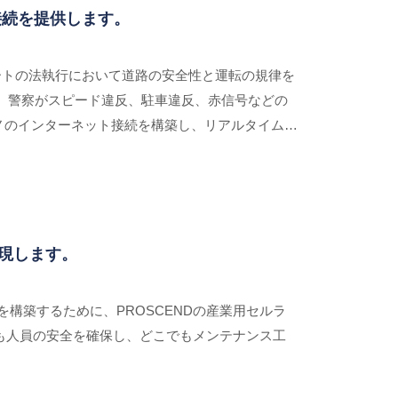
接続を提供します。
ポートの法執行において道路の安全性と運転の規律を
し、警察がスピード違反、駐車違反、赤信号などの
のモノのインターネット接続を構築し、リアルタイムの
 M330-W を提供しました。
実現します。
構築するために、PROSCENDの産業用セルラ
でも人員の安全を確保し、どこでもメンテナンス工