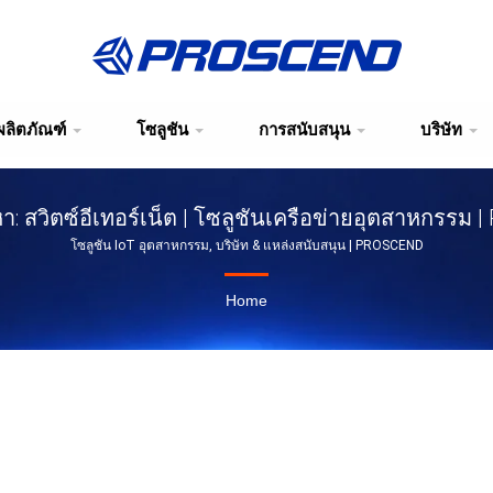
ผลิตภัณฑ์
โซลูชัน
การสนับสนุน
บริษัท
: สวิตซ์อีเทอร์เน็ต | โซลูชันเครือข่ายอุตสาหกรรม
โซลูชัน IoT อุตสาหกรรม, บริษัท & แหล่งสนับสนุน | PROSCEND
Home