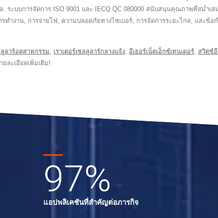
แล. ระบบการจัดการ ISO 9001 และ IECQ QC 080000 สนับสนุนคุณภาพที่สม่ำเสมอแ
ิในการทำงาน, การจ่ายไฟ, ความปลอดภัยทางไซเบอร์, การจัดการระยะไกล, และข้
ลลูลาร์อุตสาหกรรม
,
เราเตอร์เซลลูลาร์กลางแจ้ง
,
อีเธอร์เน็ตเอ็กซ์เทนเดอร์
,
สวิตช์
ายละเอียดเพิ่มเติม!
97
%
อ
แอปพลิเคชันที่สำคัญต่อภารกิจ