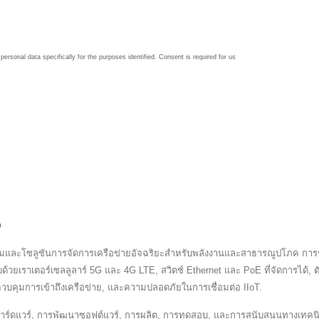
D
มและโซลูชันการจัดการเครือข่ายอัจฉริยะสำหรับพลังงานและสาธารณูปโภค การข
วยเราเตอร์เซลลูลาร์ 5G และ 4G LTE, สวิตช์ Ethernet และ PoE ที่จัดการได้
วบคุมการเข้าถึงเครือข่าย, และความปลอดภัยในการเชื่อมต่อ IIoT.
์ดแวร์, การพัฒนาซอฟต์แวร์, การผลิต, การทดสอบ, และการสนับสนุนทางเทคนิคเพ