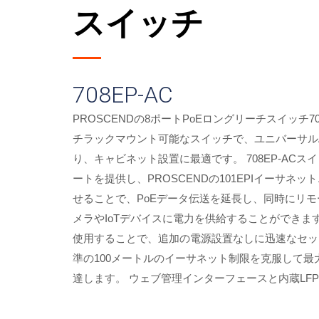
スイッチ
708EP-AC
PROSCENDの8ポートPoEロングリーチスイッチ708
チラックマウント可能なスイッチで、ユニバーサル
り、キャビネット設置に最適です。 708EP-ACス
ートを提供し、PROSCENDの101EPIイーサネ
せることで、PoEデータ伝送を延長し、同時にリモ
LFPT付き8ポートPoEロングリーチスイッ
メラやIoTデバイスに電力を供給することができます
使用することで、追加の電源設置なしに迅速なセッ
準の100メートルのイーサネット制限を克服して最
達します。 ウェブ管理インターフェースと内蔵L