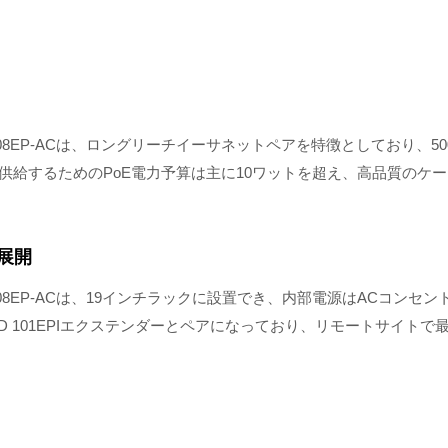
708EP-ACは、ロングリーチイーサネットペアを特徴としており、50
供給するためのPoE電力予算は主に10ワットを超え、高品質のケ
展開
チ708EP-ACは、19インチラックに設置でき、内部電源はACコン
ND 101EPIエクステンダーとペアになっており、リモートサイト