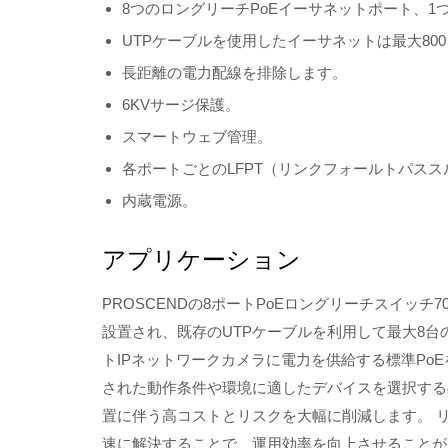
8つのロングリーチPoEイーサネットポート、
UTPケーブルを使用したイーサネットは最大80
長距離の電力配線を排除します。
6KVサージ保護。
スマートウェブ管理。
各ポートごとのLFPT（リンクフォールトパスス
内蔵電源。
アプリケーション
PROSCENDの8ポートPoEロングリーチスイッ
設置され、既存のUTPケーブルを利用して最大8台のP
トIPネットワークカメラに電力を供給する標準Po
された動作条件や環境に適したデバイスを選択する
置に伴う高コストとリスクを大幅に削減します。 リ
速に解決することで、運用効率を向上させることが