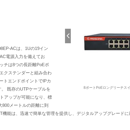
EP-ACは、1Uの19イン
AC電源入力を備えてお
イッチは8つの長距離PoEポ
ットエクステンダーと組み合わ
ートエンドポイントでIPカ
チ 708EP-AC
8ポートPoEロングリーチスイッ
。 既存のUTPケーブルを
トアップが可能になり、標
大800メートルの距離に到
FPT機能は、迅速で簡単な管理を提供し、デジタルアップグレード