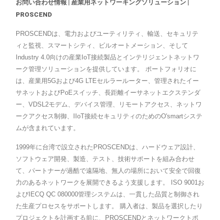
お問い合わせ情報 | 産業用ネットワーキングソリューション |
PROSCEND
PROSCENDは、電力およびユーティリティ、輸送、セキュリテ
ィと監視、スマートシティ、ビルオートメーション、そして
Industry 4.0向けの産業IoT接続製品とインテリジェントネットワ
ーク管理ソリューションを提供しています。 ポートフォリオに
は、産業用5Gおよび4G LTEセルラールーター、管理されたイー
サネットおよびPoEスイッチ、長距離イーサネットエクステンダ
ー、VDSL2モデム、デバイス管理、リモートアクセス、ネットワ
ークアクセス制御、IIoT接続セキュリティのためのO'smartシステ
ムが含まれています。
1999年に台湾で設立されたPROSCENDは、ハードウェア設計、
ソフトウェア開発、製造、テスト、技術サポートを組み合わせ
て、パートナーが過酷で遠隔地、無人の場所において安全で回復
力のあるネットワークを展開できるよう支援します。 ISO 9001お
よびIECQ QC 080000管理システムは、一貫した品質と制御され
た生産プロセスをサポートします。 購入者は、製品を選択したり
プロジェクトを計画する前に、PROSCENDとネットワークトポ