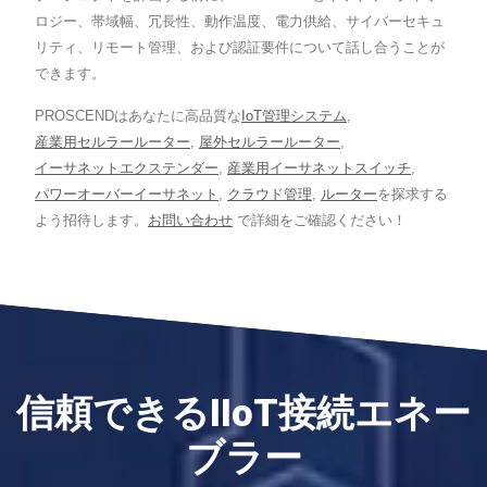
ロジー、帯域幅、冗長性、動作温度、電力供給、サイバーセキュ
リティ、リモート管理、および認証要件について話し合うことが
できます。
PROSCENDはあなたに高品質な
IoT管理システム
,
産業用セルラールーター
,
屋外セルラールーター
,
イーサネットエクステンダー
,
産業用イーサネットスイッチ
,
パワーオーバーイーサネット
,
クラウド管理
,
ルーター
を探求する
よう招待します。
お問い合わせ
で詳細をご確認ください！
信頼できるIIoT接続エネー
ブラー