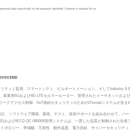
OSCEND
リティと監視、スマートシティ、ビルオートメーション、そしてIndustry 4
産業用5Gおよび4G LTEセルラールーター、管理されたイーサネットおよ
ークアクセス制御、IIoT接続セキュリティのためのO'smartシステムが含
ウェア設計、ソフトウェア開発、製造、テスト、技術サポートを組み合わせて、
001およびIECQ QC 080000管理システムは、一貫した品質と制御され
ークトポロジー、帯域幅、冗長性、動作温度、電力供給、サイバーセキュリテ