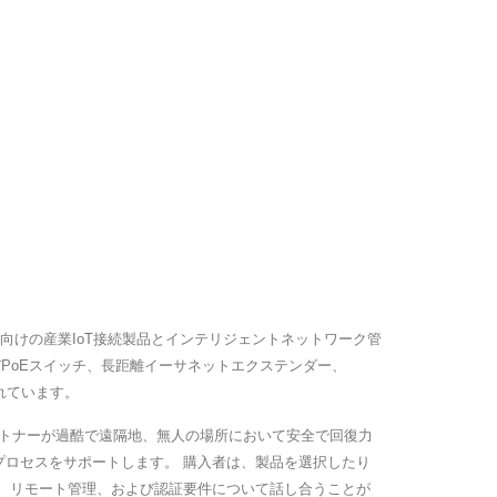
.0向けの産業IoT接続製品とインテリジェントネットワーク管
びPoEスイッチ、長距離イーサネットエクステンダー、
まれています。
パートナーが過酷で遠隔地、無人の場所において安全で回復力
た生産プロセスをサポートします。 購入者は、製品を選択したり
ィ、リモート管理、および認証要件について話し合うことが