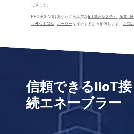
できます。
PROSCENDはあなたに高品質な
IoT管理システム
,
産業用
クラウド管理
,
ルーター
を探求するよう招待します。
お問
信頼できるIIoT接
続エネーブラー