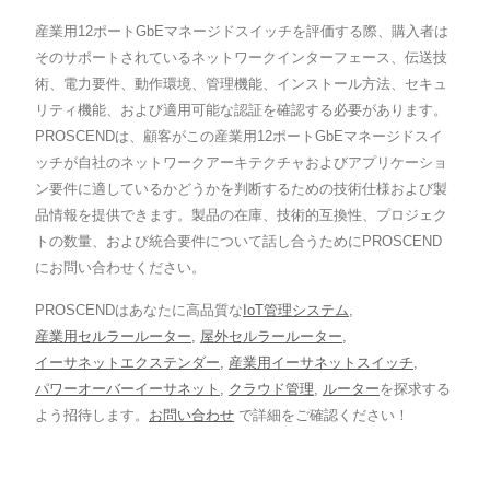
産業用12ポートGbEマネージドスイッチを評価する際、購入者は
そのサポートされているネットワークインターフェース、伝送技
術、電力要件、動作環境、管理機能、インストール方法、セキュ
リティ機能、および適用可能な認証を確認する必要があります。
PROSCENDは、顧客がこの産業用12ポートGbEマネージドスイ
ッチが自社のネットワークアーキテクチャおよびアプリケーショ
ン要件に適しているかどうかを判断するための技術仕様および製
品情報を提供できます。製品の在庫、技術的互換性、プロジェク
トの数量、および統合要件について話し合うためにPROSCEND
にお問い合わせください。
PROSCENDはあなたに高品質な
IoT管理システム
,
産業用セルラールーター
,
屋外セルラールーター
,
イーサネットエクステンダー
,
産業用イーサネットスイッチ
,
パワーオーバーイーサネット
,
クラウド管理
,
ルーター
を探求する
よう招待します。
お問い合わせ
で詳細をご確認ください！