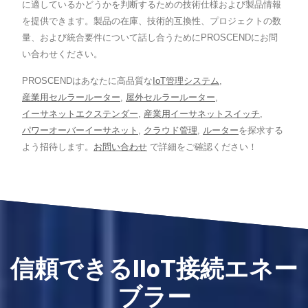
に適しているかどうかを判断するための技術仕様および製品情報
を提供できます。製品の在庫、技術的互換性、プロジェクトの数
量、および統合要件について話し合うためにPROSCENDにお問
い合わせください。
PROSCENDはあなたに高品質な
IoT管理システム
,
産業用セルラールーター
,
屋外セルラールーター
,
イーサネットエクステンダー
,
産業用イーサネットスイッチ
,
パワーオーバーイーサネット
,
クラウド管理
,
ルーター
を探求する
よう招待します。
お問い合わせ
で詳細をご確認ください！
信頼できるIIoT接続エネー
ブラー