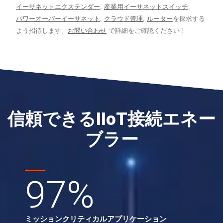
イーサネットエクステンダー
,
産業用イーサネットスイッチ
,
パワーオーバーイーサネット
,
クラウド管理
,
ルーター
を探求する
よう招待します。
お問い合わせ
で詳細をご確認ください！
信頼できるIIoT接続エネー
ブラー
97
%
ミッションクリティカルアプリケーション