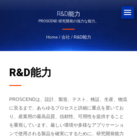
R&D能力
PROSCEND 研究開発の強力な能力。
Home
/
会社
/
R&D能力
R&D能力
PROSCENDは、設計、製造、テスト、検証、生産、物流
に至るまで、あらゆるプロセスと詳細に重点を置いてお
り、産業用の最高品質、信頼性、可用性を提供すること
を重視しています。厳しい環境や多様なアプリケーショ
ンで使用される製品を確実にするために、研究開発能力