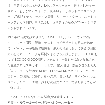
は、産業用5Gおよび4G LTEセルラールーター、管理されたイー
サネットおよびPoEスイッチ、長距離イーサネットエクステンダ
ー、VDSL2モデム、デバイス管理、リモートアクセス、ネットワ
ークアクセス制御、IIoT接続セキュリティのためのO'smartシステ
ムが含まれています。
1999年に台湾で設立されたPROSCENDは、ハードウェア設計、
ソフトウェア開発、製造、テスト、技術サポートを組み合わせ
て、パートナーが過酷で遠隔地、無人の場所において安全で回復
力のあるネットワークを展開できるよう支援します。 ISO 9001お
よびIECQ QC 080000管理システムは、一貫した品質と制御され
た生産プロセスをサポートします。 購入者は、製品を選択したり
プロジェクトを計画する前に、PROSCENDとネットワークトポ
ロジー、帯域幅、冗長性、動作温度、電力供給、サイバーセキュ
リティ、リモート管理、および認証要件について話し合うことが
できます。
PROSCENDはあなたに高品質な
IoT管理システム
,
産業用セルラールーター
,
屋外セルラールーター
,