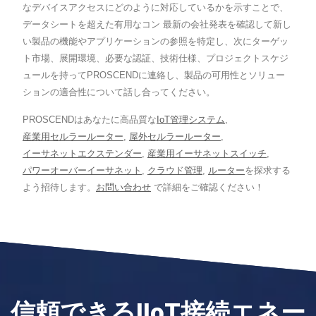
なデバイスアクセスにどのように対応しているかを示すことで、
データシートを超えた有用なコン 最新の会社発表を確認して新し
い製品の機能やアプリケーションの参照を特定し、次にターゲッ
ト市場、展開環境、必要な認証、技術仕様、プロジェクトスケジ
ュールを持ってPROSCENDに連絡し、製品の可用性とソリュー
ションの適合性について話し合ってください。
PROSCENDはあなたに高品質な
IoT管理システム
,
産業用セルラールーター
,
屋外セルラールーター
,
イーサネットエクステンダー
,
産業用イーサネットスイッチ
,
パワーオーバーイーサネット
,
クラウド管理
,
ルーター
を探求する
よう招待します。
お問い合わせ
で詳細をご確認ください！
信頼できるIIoT接続エネー