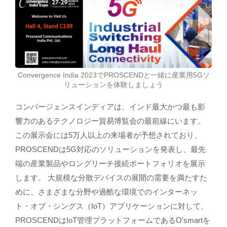
Convergence India 2023でPROSCENDと一緒に産業用5Gソ
リューションを体験しましょう
コンバージェンスインディアは、インド最大かつ最も影
響力のあるテクノロジー貿易博覧会の最前線にいます。
この展示会には5万人以上の来場者が予想されており、
PROSCENDは5G対応のソリューションを発表し、最先
端の産業製品やロングリーチ接続ポートフォリオを展示
します。 大規模な分散デバイスの展開の需要を満たすた
めに、さまざまな分野や過酷な環境でのインターネッ
ト・オブ・シングス（IoT）アプリケーションに対して、
PROSCENDはIoT管理プラットフォームであるO'smartを