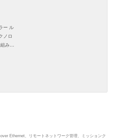
ルラー ル
テクノロ
な組み合
フォーマ
ととも
れた頑丈
er Ethernet、リモートネットワーク管理、ミッションク