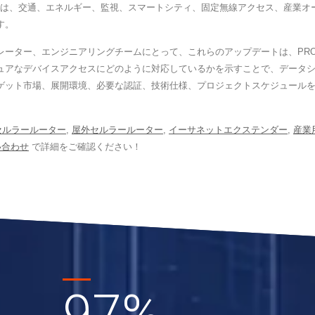
読者は、交通、エネルギー、監視、スマートシティ、固定無線アクセス、産業オ
す。
ーター、エンジニアリングチームにとって、これらのアップデートは、PRO
ュアなデバイスアクセスにどのように対応しているかを示すことで、データシ
ット市場、展開環境、必要な認証、技術仕様、プロジェクトスケジュールを持
セルラールーター
,
屋外セルラールーター
,
イーサネットエクステンダー
,
産業
い合わせ
で詳細をご確認ください！
97
%