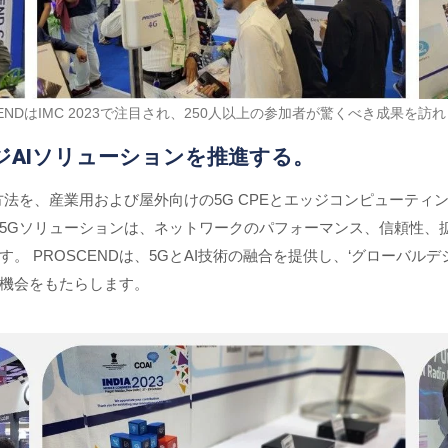
CENDはIMC 2023で注目され、250人以上の参加者が驚くべき成果を訪
ジAIソリューションを推進する。
実現方法を、産業用および屋外向けの5G CPEとエッジコンピューティ
的な5Gソリューションは、ネットワークのパフォーマンス、信頼性、
PROSCENDは、5GとAI技術の融合を提供し、‘グローバルデジ
機会をもたらします。