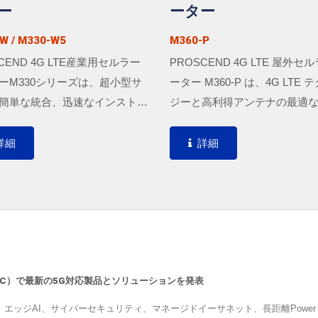
ー
ーター
W / M330-W5
M360-P
CEND 4G LTE産業用セルラー
PROSCEND 4G LTE 屋外セ
ーM330シリーズは、超小型サ
ーター M360-P は、4G LTE 
簡単な統合、迅速なインストー
ジーと高利得アンテナの最適
徴とするため、狭いスペース、
わせを提供し、より優れたパ
レスネットワーキング、安全な
ンスと強力な信号を実現する
詳細
詳細
トンネルが必要な場所に適してい
に、危険な環境向けに設計さ
LAN/WANポート、シリアルポ
な...
デジタルI/Oモジュールを備え
30シリーズは、産業用IoTおよび
プリケーション向けに簡単に設
リアルタイムのデータ転送を迅
集することができます。
IMC）で最新の5G対応製品とソリューションを発表
エッジAI、サイバーセキュリティ、マネージドイーサネット、長距離Power ov