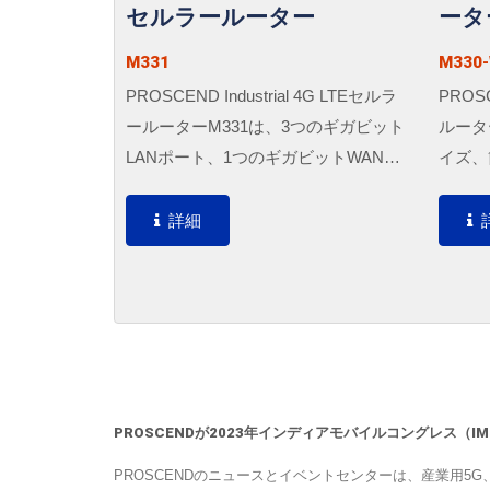
セルラールーター
ータ
M331
M330-
PROSCEND Industrial 4G LTEセルラ
PROS
ールーターM331は、3つのギガビット
ルータ
LANポート、1つのギガビットWANポ
イズ、
ート、およびデュアルSIMサポートを
ルを特
備えており、重要な産業用アプリケー
ワイヤ
詳細
ションと信頼性の高いIoT接続を実現
VPN
し、最適なパフォーマンスとネットワ
ます。
ークの冗長性を提供します。...
ート、
たM3
車載ア
定し、
速に収
PROSCENDが2023年インディアモバイルコングレス（
PROSCENDのニュースとイベントセンターは、産業用5G、