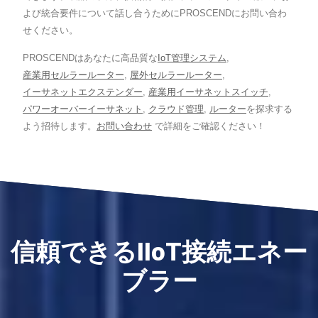
よび統合要件について話し合うためにPROSCENDにお問い合わ
せください。
PROSCENDはあなたに高品質な
IoT管理システム
,
産業用セルラールーター
,
屋外セルラールーター
,
イーサネットエクステンダー
,
産業用イーサネットスイッチ
,
パワーオーバーイーサネット
,
クラウド管理
,
ルーター
を探求する
よう招待します。
お問い合わせ
で詳細をご確認ください！
信頼できるIIoT接続エネー
ブラー