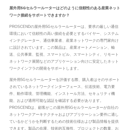
屋外用5Gセルラールーターはどのように信頼性のある産業ネット
ワーク接続をサポートできますか？
PROSCENDの屋外用5Gセルラールーターは、要求の厳しい通信
環境において信頼性の高い接続を必要とするバイヤー、システム
インテグレーター、通信事業者、産業ネットワークの専門家向け
に設計されています。この製品は、産業オートメーション、輸
送、公共事業、監視、スマートビル、スマートシティ、リモート
ネットワーク展開などのアプリケーション向けに安定したネット
ワークインフラの開発をサポートします。
屋外用5Gセルラールーターを評価する際、購入者はそのサポート
されているネットワークインターフェース、伝送技術、電力要
件、動作環境、管理機能、インストール方法、セキュリティ機
能、および適用可能な認証を確認する必要があります。
PROSCENDは、顧客がこの屋外用5Gセルラールーターが自社の
ネットワークアーキテクチャおよびアプリケーション要件に適し
ているかどうかを判断するための技術仕様および製品情報を提供
できます。製品の在庫、技術的互換性、プロジェクトの数量、お