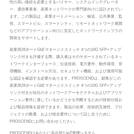
性の高い接続を必要とするバイヤー、システムインテグレータ
ー、通信事業者、産業ネットワークの専門家向けに設計されてい
ます。この製品は、産業オートメーション、輸送、公共事業、監
視、スマートビル、スマートシティ、リモートネットワーク展開
などのアプリケーション向けに安定したネットワークインフラの
開発をサポートします。
産業用28ポートGbEマネージドスイッチ 4つの10G SFP+アップ
リンク付きを評価する際、購入者はそのサポートされているネッ
トワークインターフェース、伝送技術、電力要件、動作環境、管
理機能、インストール方法、セキュリティ機能、および適用可能
な認証を確認する必要があります。PROSCENDは、顧客がこの
産業用28ポートGbEマネージドスイッチ 4つの10G SFP+アップ
リンク付きが自社のネットワークアーキテクチャおよびアプリケ
ーション要件に適しているかどうかを判断するための技術仕様お
よび製品情報を提供できます。製品の在庫、技術的互換性、プロ
ジェクトの数量、および統合要件について話し合うために
PROSCENDにお問い合わせください。
PROSCENDはあなたに高品質な
IoT管理システム
,