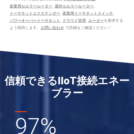
産業用セルラールーター
,
屋外セルラールーター
,
イーサネットエクステンダー
,
産業用イーサネットスイッチ
,
パワーオーバーイーサネット
,
クラウド管理
,
ルーター
を探求する
よう招待します。
お問い合わせ
で詳細をご確認ください！
信頼できるIIoT接続エネー
ブラー
97
%