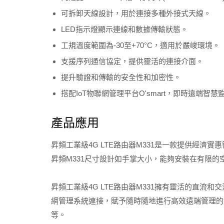
可拆卸天線設計，用於連接多種外接式天線。
LED指示燈顯示連線和數據傳輸狀態。
工規溫度範圍為-30至+70°C，適用於嚴峻環境。
支援序列通信協定，提供靈活的連接介面。
提升驗證和傳輸的安全性和加密性。
搭配IoT物聯網管理平台O'smart，即時遠端智慧
產品應用
昇頻工業級4G LTE路由器M331是一款提供經濟
昇頻M331尺寸設計如手掌大小，能夠安裝在有限
昇頻工業級4G LTE路由器M331擁有靈活的直流和交流
網管理系統連接，賦予隨時隨地進行高效遠端管理的
等。