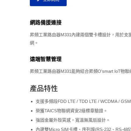
網路備援連接
昇頻工業路由器M331內建兩個雙卡槽設計，用於支援
網。
遠端智慧管理
昇頻工業路由器M331能夠結合昇頻O'smart 
產品特性
支援多頻段FDD LTE / TDD LTE / WCDMA / GSM 
榮獲TAICS物聯網資安2級標章驗證。
強固金屬外殼質感，寬溫無風扇設計。
內建雙Micro SIM卡槽、序列埠(RS-232、RS-48