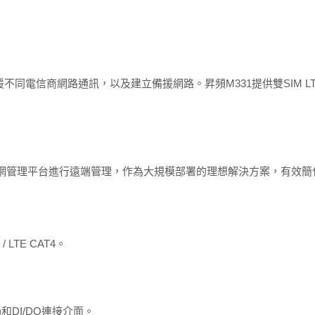
不同電信商網路通訊，以及建立備援網路。昇頻M331提供雙SIM 
IoT物聯網管理平台進行遠端管理，作為大規模部署的理想解決方案，有效
/ LTE CAT4。
5)和DI/DO連接介面。