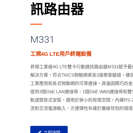
訊路由器
M331
工規4G LTE用戶終端設備
昇頻工業級4G LTE雙卡行動通訊路由器M331賦
解決方案，符合TAICS物聯網資安2級標章驗證，
工業應用和各式物聯網的可靠連接。具強固精巧的金
工業4G路由器可擴充蜂巢式天線
提供3個GbE LAN連接埠、1個GbE WAN連接埠和
軌或壁掛式安裝，適用於狹小的有限空間。內建RS-232
流和交流電源輸入，方便彈性布建於嚴峻苛刻的環境
立即詢問