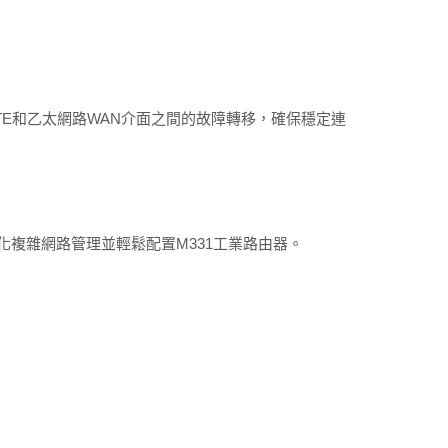
LTE和乙太網路WAN介面之間的故障轉移，確保穩定連
簡化複雜網路管理並輕鬆配置M331工業路由器。