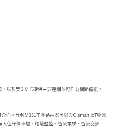
設備，以及雙SIM卡確保主要連網並可作為網路備援。
面。昇頻M331工業路由器可以與O'smart IoT物聯
無人值守停車場、環境監控、智慧電梯、智慧交通