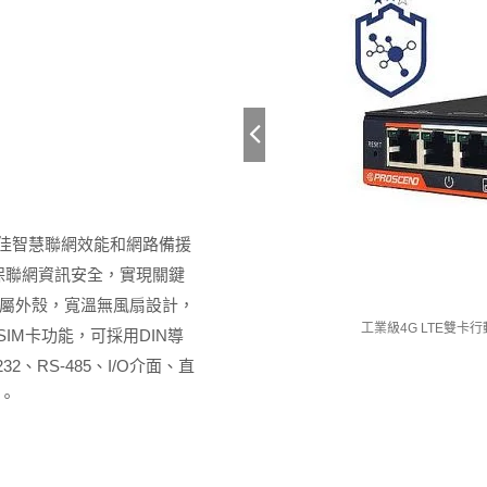
予最佳智慧聯網效能和網路備援
確保聯網資訊安全，實現關鍵
屬外殼，寬溫無風扇設計，
M331
工業級4G LTE雙卡
雙SIM卡功能，可採用DIN導
、RS-485、I/O介面、直
。