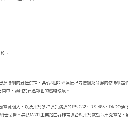
監控。
實惠智慧聯網的最佳選擇，具備3個GbE連接埠方便擴充關鍵的物聯網
的空間中，適用於寛溫範圍的嚴峻環境。
電源輸入，以及用於多種通訊溝通的RS-232、RS-485、DI/DO連接介
絕佳優勢。昇頻M331工業路由器非常適合應用於電動汽車充電站、