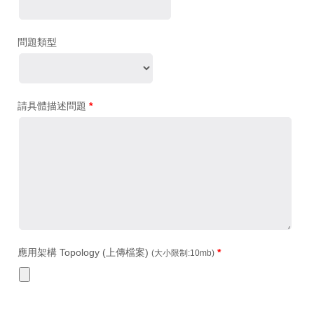
問題類型
請具體描述問題
*
應用架構 Topology (上傳檔案)
*
(大小限制:10mb)