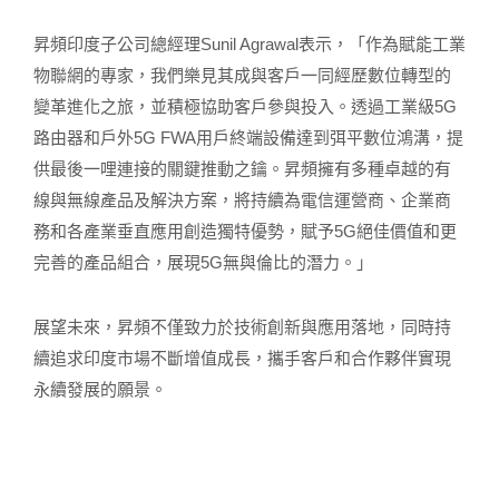
昇頻印度子公司總經理Sunil Agrawal表示，「作為賦能工業
物聯網的專家，我們樂見其成與客戶一同經歷數位轉型的
變革進化之旅，並積極協助客戶參與投入。透過工業級5G
路由器和戶外5G FWA用戶終端設備達到弭平數位鴻溝，提
供最後一哩連接的關鍵推動之鑰。昇頻擁有多種卓越的有
線與無線產品及解決方案，將持續為電信運營商、企業商
務和各產業垂直應用創造獨特優勢，賦予5G絕佳價值和更
完善的產品組合，展現5G無與倫比的潛力。」
展望未來，昇頻不僅致力於技術創新與應用落地，同時持
續追求印度市場不斷增值成長，攜手客戶和合作夥伴實現
永續發展的願景。