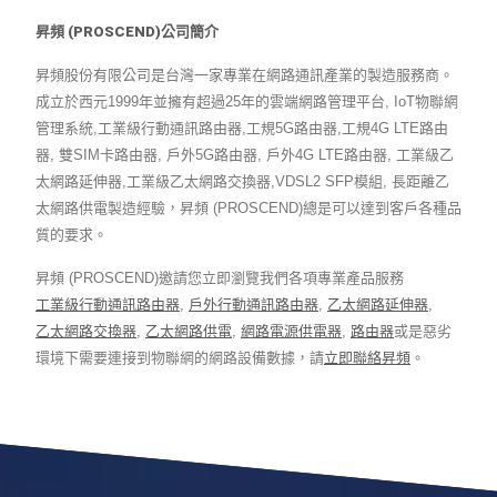
昇頻 (PROSCEND)公司簡介
昇頻股份有限公司是台灣一家專業在網路通訊產業的製造服務商。
成立於西元1999年並擁有超過25年的雲端網路管理平台, IoT物聯網
管理系統,工業級行動通訊路由器,工規5G路由器,工規4G LTE路由
器, 雙SIM卡路由器, 戶外5G路由器, 戶外4G LTE路由器, 工業級乙
太網路延伸器,工業級乙太網路交換器,VDSL2 SFP模組, 長距離乙
太網路供電製造經驗，昇頻 (PROSCEND)總是可以達到客戶各種品
質的要求。
昇頻 (PROSCEND)邀請您立即瀏覽我們各項專業產品服務
工業級行動通訊路由器
,
戶外行動通訊路由器
,
乙太網路延伸器
,
乙太網路交換器
,
乙太網路供電
,
網路電源供電器
,
路由器
或是惡劣
環境下需要連接到物聯網的網路設備數據，請
立即聯絡昇頻
。