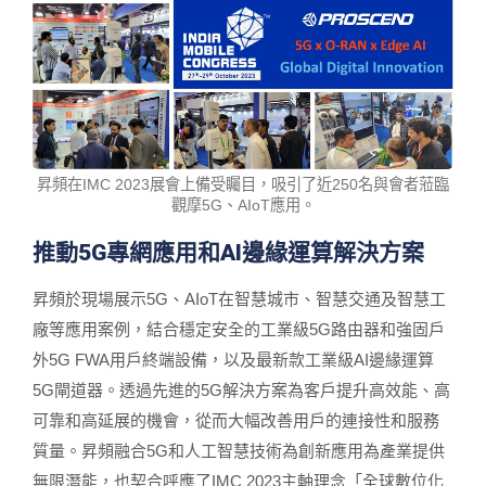
昇頻在IMC 2023展會上備受矚目，吸引了近250名與會者蒞臨
觀摩5G、AIoT應用。
推動5G專網應用和AI邊緣運算解決方案
昇頻於現場展示5G、AIoT在智慧城市、智慧交通及智慧工
廠等應用案例，結合穩定安全的工業級5G路由器和強固戶
外5G FWA用戶終端設備，以及最新款工業級AI邊緣運算
5G閘道器。透過先進的5G解決方案為客戶提升高效能、高
可靠和高延展的機會，從而大幅改善用戶的連接性和服務
質量。昇頻融合5G和人工智慧技術為創新應用為產業提供
無限潛能，也契合呼應了IMC 2023主軸理念「全球數位化