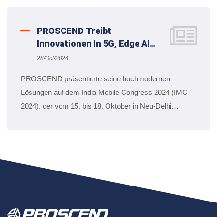
PROSCEND Treibt
Innovationen In 5G, Edge AI
Und Cybersicherheit Auf Der
28/Oct/2024
IMC 2024 Voran.
PROSCEND präsentierte seine hochmodernen
Lösungen auf dem India Mobile Congress 2024 (IMC
2024), der vom 15. bis 18. Oktober in Neu-Delhi
stattfand. Die Veranstaltung zog nahezu 350
Branchenexperten, Entscheidungsträger, Regierungs-
und Militärbeamte an. PROSCEND hob seine
Führungsrolle in der Industrial IoT-Konnektivität hervor
und treibt die digitale Transformation in Indiens Smart
Cities mit einem starken Fokus auf Innovation,
Zuverlässigkeit und Sicherheit voran.