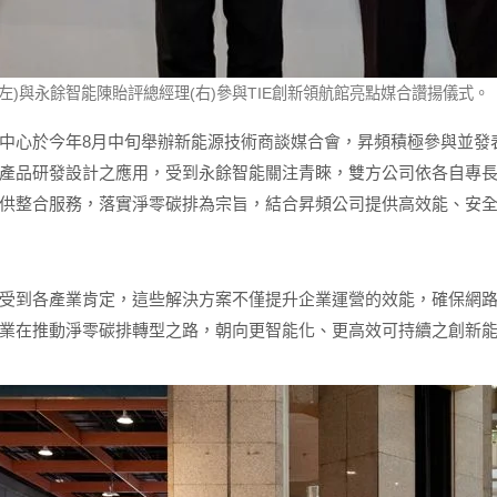
左)與永餘智能陳貽評總經理(右)參與TIE創新領航館亮點媒合讚揚儀式
中心於今年8月中旬舉辦新能源技術商談媒合會，昇頻積極參與並發
產品研發設計之應用，受到永餘智能關注青睞，雙方公司依各自專
供整合服務，落實淨零碳排為宗旨，結合昇頻公司提供高效能、安
受到各產業肯定，這些解決方案不僅提升企業運營的效能，確保網
業在推動淨零碳排轉型之路，朝向更智能化、更高效可持續之創新