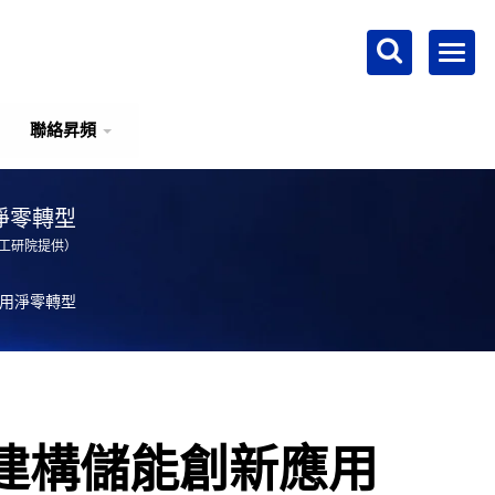
聯絡昇頻
淨零轉型
片工研院提供）
應用淨零轉型
建構儲能創新應用