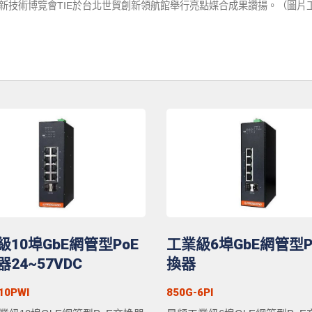
灣創新技術博覽會TIE於台北世貿創新領航館舉行亮點媒合成果讚揚。（圖片
級10埠GbE網管型PoE
工業級6埠GbE網管型P
24~57VDC
換器
10PWI
850G-6PI