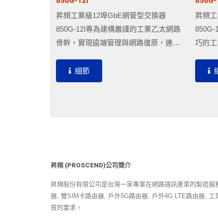
850G-12I
850G-
昇頻工業級12埠GbE網管型交換器
昇頻工
850G-12I專為建構嚴謹的工業乙太網路
850
骨幹，實現遠端管理與網路復原，連結
巧的工
各式工業設備，廣泛應用於各種工業情
性，成
境需求。具備8個10/100/1000Base-T連
輕巧設
細節
接埠以及4個SFP插槽，支援數位診斷
予靈活
功能(DDM,...
制，輕
電箱中
個機櫃
10/1
槽，搭
菊鍊或
昇頻 (PROSCEND)公司簡介
昇頻股份有限公司是台灣一家專業在網路通訊產業的製造服務商。 
器, 雙SIM卡路由器, 戶外5G路由器, 戶外4G LTE路由
質的要求。