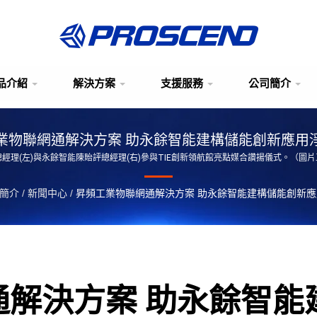
品介紹
解決方案
支援服務
公司簡介
業物聯網通解決方案 助永餘智能建構儲能創新應用
經理(左)與永餘智能陳貽評總經理(右)參與TIE創新領航館亮點媒合讚揚儀式。（圖
簡介
/
新聞中心
/
昇頻工業物聯網通解決方案 助永餘智能建構儲能創新
通解決方案 助永餘智能