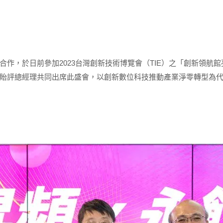
作，於日前參加2023台灣創新技術博覽會（TIE）之「創新領航
貽評總經理共同出席此盛會，以創新數位科技推動產業淨零轉型為