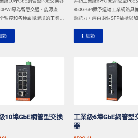
業級10埠GbE網管型PoE交換器
昇頻工業級6埠GbE網管型PoE
-10PWI專為智慧交通、能源產
850G-6PI賦予遠端工業網路具
全監控和各種嚴峻環境的工業關
源能力，經由兩個SFP插槽以
而設計，提供絕佳完美的工業乙
布建光纖連接，延伸至核心網
解決方案。昇頻850G-10PWI提
的遠端區域。昇頻850G-6PI配
細節
細節
管理、網路復原、寬溫運作，以
10/100/1000Base-T連接埠，每
abit...
功率可高達30W，提供高效全速
接網路攝影機、VoIP電話、Wi-
點等，提升工業網路部署效率
級10埠GbE網管型交換
工業級6埠GbE網管型
器