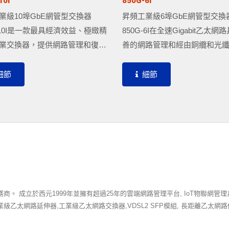
10I
850G-6I
業級10埠GbE網管型交換器
昇頻工業級6埠GbE網管型交換
G-10I是一款最具經濟效益、極緻精
850G-6I在全速Gigabit乙太網
業交換器，提供網路管理和復原
善的網路管理和經由銅纜和光
為各種工業應用最佳選擇。精實
1000Mbps速度，實現最佳化
計，本體總高度僅116毫米，賦
量、網路管理和復原性。具備4
細節
細節
部署的方便性，不受空間的限
10/100/1000Base-T連接埠和2
鬆安裝在街道、桿子上的小型弱
槽，並且內建拓撲地圖和儀表
，或與其他工業設備整合在同一
網路管理者更省時省力地檢查
，無需外加機箱。具備8個
置和立即監控系統，達到降低
00/1000Base-T連接埠和4個SFP插
間和成本效益。
配光纖收發器使用，構建環狀、
樹狀拓撲的高效工業網路。
成立於西元1999年並擁有超過25年的雲端網路管理平台, IoT物聯網管理系統
器, 工業級乙太網路延伸器,工業級乙太網路交換器,VDSL2 SFP模組, 長距離乙太