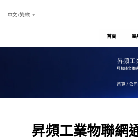
中文 (繁體)
首頁
產
昇頻工
昇頻陳文雄總
首頁
/
公司
昇頻工業物聯網