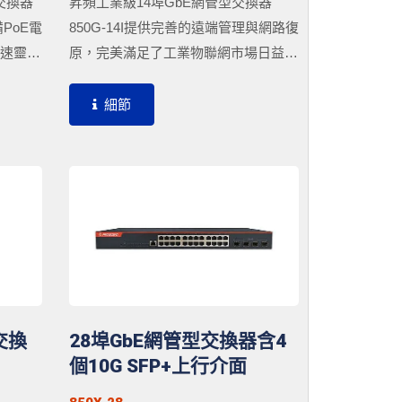
交換器
昇頻工業級14埠GbE網管型交換器
備PoE電
850G-14I提供完善的遠端管理與網路復
加速靈活
原，完美滿足了工業物聯網市場日益增
路和相連
長的網路設備連接工業乙太網路的需
置4個
求。具備10個10/100/1000Base-T連接
細節
埠PoE
埠以及4個SFP插槽，不僅支援數位診
GbE連
斷功能(DDM,...
Fi接入
。
交換
28埠GbE網管型交換器含4
個10G SFP+上行介面