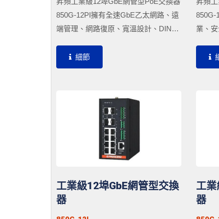
昇頻工業級12埠GbE網管型PoE交換器
昇頻工
850G-12PI擁有全速GbE乙太網路、遠
850G
端管理、網路復原、寬溫設計、DIN導
業、安
軌、和光纖上行鏈路。提供8個PoE
鍵應用
10/100/1000Base-T連接埠，每埠PoE
太網路
細節
功率可高達30W，輕鬆連接至工控電
供遠端
腦、HMI、PLC、IP網路攝影機等。配
及8個Gig
置4個SFP插槽，可與SFP光纖收發器
搭配使用，並支援數位診斷功能
(DDM,...
工業級12埠GbE網管型交換
工業
器
器