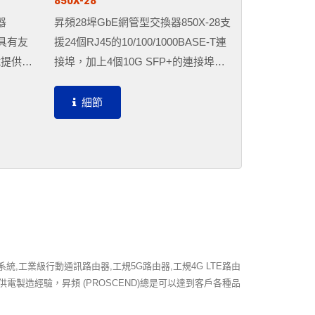
850X-28
器
昇頻28埠GbE網管型交換器850X-28支
路具有友
援24個RJ45的10/100/1000BASE-T連
纖提供
接埠，加上4個10G SFP+的連接埠，
的服務質
使用於多模或單模SFP/SFP+收發器的
個
光纖連接。昇頻850X-28提供多樣化網
細節
個SFP插
路頻寬的組合，可以處理網路邊緣交換
板，方便
器和核心網絡之間的大規模數據量。
相鄰的裝
維運的時
,工業級行動通訊路由器,工規5G路由器,工規4G LTE路由
網路供電製造經驗，昇頻 (PROSCEND)總是可以達到客戶各種品