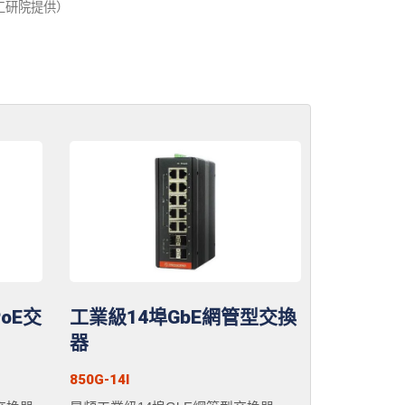
工研院提供）
oE交
工業級14埠GbE網管型交換
器
850G-14I